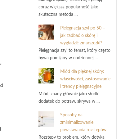
coraz większą popularność jako
skuteczna metoda …
Pielęgnacja szyi po 50 –
jak zadbać o skórę i
wygładzić zmarszczki?
Pielęgnacja szyi to temat, który często
bywa pomijany w codziennej …
z
Miód dla pięknej skóry:
właściwości, zastosowanie
ed
i trendy pielęgnacyjne
Miód, znany głównie jako słodki
dodatek do potraw, skrywa w …
Sposoby na
zminimalizowanie
i
powstawania rozstępów
Rozstępy to problem, który dotyka