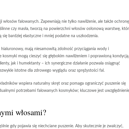
i włosów falowanych. Zapewniają nie tylko nawilżenie, ale także ochronę
roślinne czy masła, tworzą na powierzchni włosów osłonową warstwę, któ
ą się bardziej elastyczne i mniej podatne na uszkodzenia.
s hialuronowy, mają niesamowitą zdolność przyciągania wody i
ze kosmyki mogą cieszyć się głębokim nawilżeniem i poprawioną kondycją
nty, jak i humektanty – ich synergiczne działanie pozwala osiągnąć
iezwykle istotne dla zdrowego wyglądu oraz sprężystości fal.
ładników wspiera naturalny skręt oraz pomaga ograniczyć puszenie się
dualnymi potrzebami falowanych kosmyków; kluczowe jest uwzględnienie
anymi włosami?
ólnie gdy pojawia się niechciane puszenie. Aby skutecznie je zwalczyć,