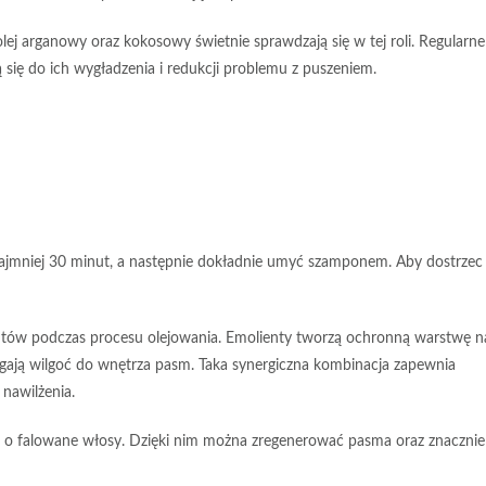
olej arganowy
oraz
kokosowy
świetnie sprawdzają się w tej roli. Regularne
ają się do ich wygładzenia i redukcji problemu z puszeniem.
najmniej
30 minut
, a następnie dokładnie umyć szamponem. Aby dostrzec
ntów
podczas procesu olejowania.
Emolienty
tworzą ochronną warstwę n
ągają wilgoć do wnętrza pasm. Taka synergiczna kombinacja zapewnia
nawilżenia.
 o falowane włosy. Dzięki nim można zregenerować pasma oraz znacznie