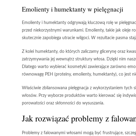
Emolienty i humektanty w pielęgnacji
Emolienty
i
humektanty
odgrywają kluczową rolę w pielęgnacj
przed niekorzystnymi warunkami. Emolienty, takie jak oleje 
skutecznie zapobiega utracie wilgoci. W rezultacie pasma staj
Z kolei humektanty, do których zaliczamy glicerynę oraz kwa
zatrzymywania jej wewnątrz struktury włosa. Dzięki nim nas
Dlatego warto wybierać kosmetyki zawierające zarówno emolie
równowagę
PEH
(proteiny, emolienty, humektanty), co jest n
Właściwie zbilansowana pielęgnacja
z wykorzystaniem tych sk
włosów. Przy wyborze produktów warto kierować się indywi
porowatości oraz skłonności do wysuszania.
Jak rozwiązać problemy z falow
Problemy z falowanymi włosami
mogą być frustrujące, szczeg