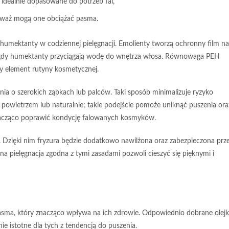
idealnie dopasowane do potrzeb fal,
nieważ mogą one obciążać pasma.
 humektanty w codziennej pielęgnacji.
Emolienty
tworzą ochronny film na
 gdy
humektanty
przyciągają wodę do wnętrza włosa. Równowaga
PEH
y element rutyny kosmetycznej.
ia o szerokich ząbkach lub palców. Taki sposób minimalizuje ryzyko
wietrzem lub naturalnie; takie podejście pomoże uniknąć puszenia ora
cząco poprawić kondycję falowanych kosmyków.
. Dzięki nim fryzura będzie dodatkowo nawilżona oraz zabezpieczona prz
a pielęgnacja zgodna z tymi zasadami pozwoli cieszyć się pięknymi i
asma, który znacząco wpływa na ich zdrowie. Odpowiednio dobrane
olejk
nie istotne dla tych z tendencją do puszenia.