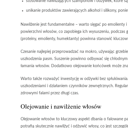
stosowanie nawilżających szamponów i odżywek, które są 
unikanie produktów zawierających alkohol i silikony, po
Nawilżenie
jest fundamentalne – warto sięgać po emolienty i
powierzchni włosów, co zapobiega ich wysuszeniu, podczas
(proteiny, emolienty, humektanty) powinna stanowić kluczow
Czesanie
najlepiej przeprowadzać na mokro, używając grzebien
uszkodzenia pasm.
Suszenie
powinno odbywać się chłodnym po
łamania włosów. Dodatkowo
olejowanie końcówek
może zna
Warto także rozważyć inwestycję w
odżywki bez spłukiwania
uszkodzeniami i działaniem czynników zewnętrznych. Regularn
zdrowymi falami przez długi czas.
Olejowanie i nawilżenie włosów
Olejowanie włosów
to kluczowy aspekt dbania o falowane p
potrafią skutecznie nawilżyć i odżywić włosy, co jest szczegól