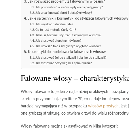
Jak rozwiązać problemy z falowanymi włosami?
Jak porowatość włosów wpływa na pielęgnację?
Jak zreanimować skręt i dociążyć włosy?
Jakie są techniki i kosmetyki do stylizacji falowanych włosów?
Jak uzyskać naturalne fale?
Co to jest metoda Curly Girl?
Jakie są techniki stylizacji falowanych włosów?
Jak stosować plopping i dyfuzor?
Jak utrwalić fale i zwiększyć objętość włosów?
Kosmetyki do modelowania falowanych włosów
Jak stosować żel do stylizacji i piankę do stylizacji?
Jak stosować odżywkę bez spłukiwania?
Falowane włosy – charakterystyka
Włosy falowane
to jeden z najbardziej urokliwych i pożądan
skrętem przypominającym literę 'S’, co nadaje im niepowtarza
bardziej wymagająca niż w przypadku
włosów prostych
, jes
one grubszą strukturę, co otwiera drzwi do wielu różnorodnych
Włosy falowane
można sklasyfikować w kilka kategorii: