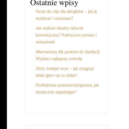
Ostatnie wpisy
Tusze do rzęs dla alergików – jak je
wybierać i stosować?
Jak wybrać idealny taboret
kosmetyczny? Praktyczne porady i
wskazówki
Alternatywy dla pasków do depilacji:
Wybierz najlepszą metodę
Złoty makijaż oczu – jak osiągnąć
efekt glam na co dzień?
Profilaktyka przeciwrozstępowa: jak
skutecznie zapobiegać?