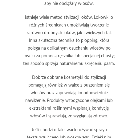
aby nie obciążały włosów.
Istnieje wiele metod stylizacji loków. Lokówki o
różnych średnicach umożliwiają tworzenie
zarówno
drobnych loków
, jak i
większych fal
.
Inna skuteczna technika to
plopping
, która
polega na delikatnym osuchaniu włosów po
myciu za pomocą ręcznika lub specjalnej chusty;
ten sposób sprzyja naturalnemu skręceniu pasm.
Dobrze dobrane kosmetyki do stylizacji
pomagają również w walce z puszeniem się
włosów oraz zapewniają im odpowiednie
nawilżenie. Produkty wzbogacone
olejkami
lub
ekstraktami roślinnymi
wspierają kondycję
włosów i sprawiają, że wyglądają zdrowo.
Jeśli chodzi o fale, warto używać
sprayu
teksturyzującego
lub
woskowego
. Dzięki nim