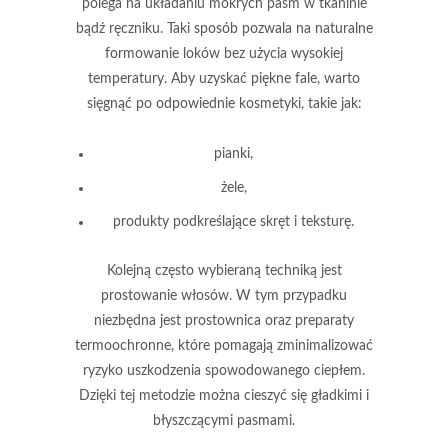
polega na układaniu mokrych pasm w tkaninie
bądź ręczniku. Taki sposób pozwala na naturalne
formowanie loków bez użycia wysokiej
temperatury. Aby uzyskać piękne fale, warto
sięgnąć po odpowiednie kosmetyki, takie jak:
pianki,
żele,
produkty podkreślające skręt i teksturę.
Kolejną często wybieraną techniką jest
prostowanie włosów
. W tym przypadku
niezbędna jest prostownica oraz preparaty
termoochronne, które pomagają zminimalizować
ryzyko uszkodzenia spowodowanego ciepłem.
Dzięki tej metodzie można cieszyć się
gładkimi i
błyszczącymi pasmami
.