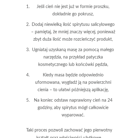
Jeśli cień nie jest już w formie proszku,
dokładnie go pokrusz,
Dodaj niewielką ilość
spirytusu salicylowego
– pamiętaj, że mniej znaczy więcej, ponieważ
zbyt duża ilość może rozcieńczyć produkt,
Ugniataj uzyskaną masę za pomocą małego
narzędzia, na przykład patyczka
kosmetycznego lub końcówki pędzla,
Kiedy masa będzie odpowiednio
uformowana, wygładź ją na powierzchni
cienia – to ułatwi późniejszą aplikację,
Na koniec odstaw naprawiony cień na
24
godziny
, aby spirytus mógł całkowicie
wyparować.
Taki proces
pozwoli zachować jego pierwotny
kształt oraz właściwości użytkowe.