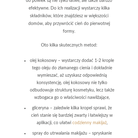
do powiek
są nie tylko łatwe, ale także bardzo
efektywne. Do ich realizacji wystarczy kilka
składników, które znajdziesz w większości
domów, aby przywrócić cień do pierwotnej
formy.
Oto kilka skutecznych metod:
olej kokosowy
– wystarczy dodać 1-2 krople
tego oleju do złamanego cienia i dokładnie
wymieszać, aż uzyskasz odpowiednią
konsystencję, olej kokosowy nie tylko
odbudowuje strukturę kosmetyku, lecz także
wzbogaca go o właściwości nawilżające,
gliceryna
– zaledwie kilka kropel sprawi, że
cień stanie się bardziej zwarty i łatwiejszy w
aplikacji, co ułatwi
codzienny makijaż
,
spray do utrwalania makijażu
– spryskanie