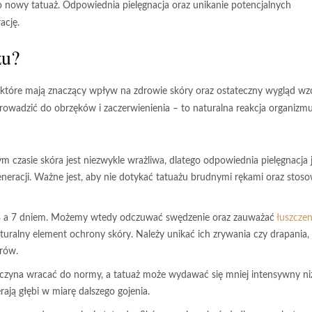
 nowy tatuaż. Odpowiednia pielęgnacja oraz unikanie potencjalnych
ację.
żu?
 które mają znaczący wpływ na zdrowie skóry oraz ostateczny wygląd wz
owadzić do obrzęków i zaczerwienienia – to naturalna reakcja organizm
 czasie skóra jest niezwykle wrażliwa, dlatego odpowiednia pielęgnacja 
generacji. Ważne jest, aby nie dotykać tatuażu brudnymi rękami oraz stos
y 3 a 7 dniem. Możemy wtedy odczuwać swędzenie oraz zauważać
łuszczen
naturalny element ochrony skóry. Należy unikać ich zrywania czy drapania,
orów.
czyna wracać do normy, a tatuaż może wydawać się mniej intensywny ni
ają głębi w miarę dalszego gojenia.