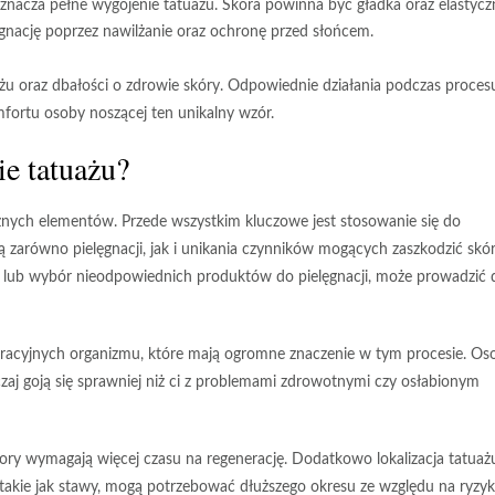
znacza pełne wygojenie tatuażu. Skóra powinna być gładka oraz elastycz
nację poprzez nawilżanie oraz ochronę przed słońcem.
żu oraz dbałości o zdrowie skóry. Odpowiednie działania podczas proces
mfortu osoby noszącej ten unikalny wzór.
ie tatuażu?
żnych elementów. Przede wszystkim kluczowe jest stosowanie się do
zą zarówno pielęgnacji, jak i unikania czynników mogących zaszkodzić skór
cie lub wybór nieodpowiednich produktów do pielęgnacji, może prowadzić 
eracyjnych organizmu
, które mają ogromne znaczenie w tym procesie. Os
aj goją się sprawniej niż ci z problemami zdrowotnymi czy osłabionym
zory wymagają więcej czasu na regenerację. Dodatkowo
lokalizacja tatuaż
 takie jak stawy, mogą potrzebować dłuższego okresu ze względu na ryzy