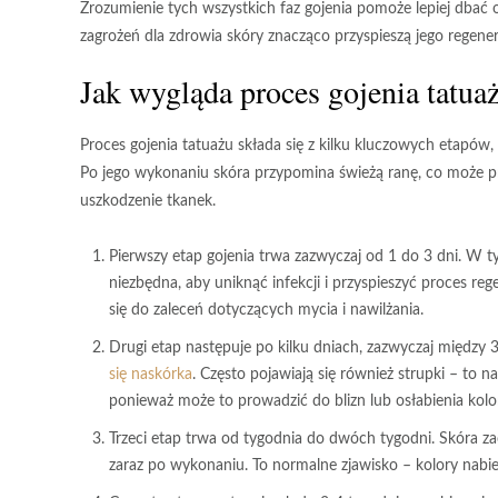
Zrozumienie tych wszystkich faz gojenia
pomoże lepiej dbać o
zagrożeń dla zdrowia skóry znacząco przyspieszą jego regener
Jak wygląda proces gojenia tatua
Proces gojenia tatuażu
składa się z kilku kluczowych etapów,
Po jego wykonaniu skóra przypomina świeżą ranę, co może pr
uszkodzenie tkanek.
Pierwszy etap gojenia
trwa zazwyczaj od 1 do 3 dni. W tym
niezbędna, aby uniknąć infekcji i przyspieszyć proces re
się do zaleceń dotyczących mycia i nawilżania.
Drugi etap
następuje po kilku dniach, zazwyczaj międz
się naskórka
. Często pojawiają się również strupki – to 
ponieważ może to prowadzić do blizn lub osłabienia kol
Trzeci etap
trwa od tygodnia do dwóch tygodni. Skóra za
zaraz po wykonaniu. To normalne zjawisko – kolory nabier