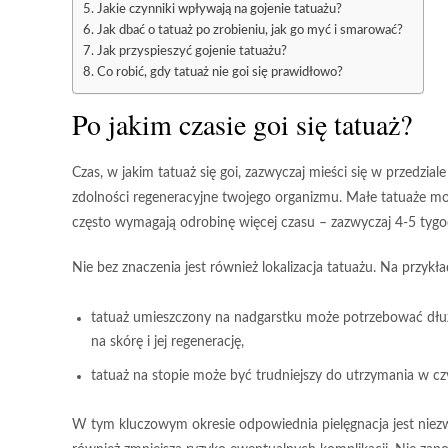
Jakie czynniki wpływają na gojenie tatuażu?
Jak dbać o tatuaż po zrobieniu, jak go myć i smarować?
Jak przyspieszyć gojenie tatuażu?
Co robić, gdy tatuaż nie goi się prawidłowo?
Po jakim czasie goi się tatuaż?
Czas, w jakim tatuaż się goi
, zazwyczaj mieści się w przedzial
zdolności regeneracyjne twojego organizmu
. Małe tatuaże m
często wymagają odrobinę więcej czasu – zazwyczaj
4-5 tygo
Nie bez znaczenia jest również
lokalizacja tatuażu
. Na przykła
tatuaż umieszczony na nadgarstku może potrzebować dłużs
na skórę i jej regenerację,
tatuaż na stopie może być trudniejszy do utrzymania w c
W tym kluczowym okresie
odpowiednia pielęgnacja
jest niez