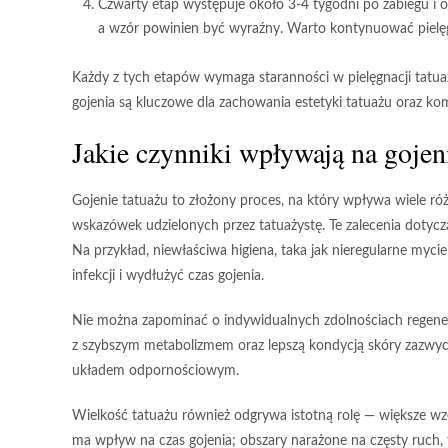
Czwarty etap
występuje około 3-4 tygodni po zabiegu i o
a wzór powinien być wyraźny. Warto kontynuować pielęg
Każdy z tych etapów
wymaga staranności w pielęgnacji tatua
gojenia są kluczowe dla zachowania estetyki tatuażu oraz ko
Jakie czynniki wpływają na gojen
Gojenie tatuażu
to złożony proces, na który wpływa wiele ró
wskazówek udzielonych przez tatuażystę
. Te zalecenia dotyc
Na przykład, niewłaściwa higiena, taka jak nieregularne my
infekcji
i wydłużyć czas gojenia.
Nie można zapominać o
indywidualnych zdolnościach regen
z szybszym metabolizmem oraz lepszą kondycją skóry zazwycz
układem odpornościowym.
Wielkość tatuażu
również odgrywa istotną rolę — większe w
ma wpływ na czas gojenia; obszary narażone na częsty ruch,