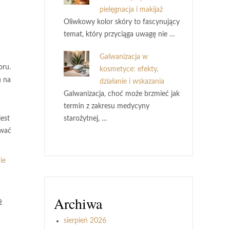
pielęgnacja i makijaż
Oliwkowy kolor skóry to fascynujący
temat, który przyciąga uwagę nie …
Galwanizacja w
oru.
kosmetyce: efekty,
u na
działanie i wskazania
Galwanizacja, choć może brzmieć jak
termin z zakresu medycyny
jest
starożytnej, …
ować
ie
Archiwa
ż
sierpień 2026