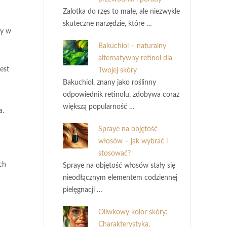
Zalotka do rzęs to małe, ale niezwykle
skuteczne narzędzie, które …
ny w
Bakuchiol – naturalny
alternatywny retinol dla
est
Twojej skóry
Bakuchiol, znany jako roślinny
odpowiednik retinolu, zdobywa coraz
większą popularność …
a.
Spraye na objętość
włosów – jak wybrać i
stosować?
ch
Spraye na objętość włosów stały się
nieodłącznym elementem codziennej
pielęgnacji …
Oliwkowy kolor skóry:
Charakterystyka,