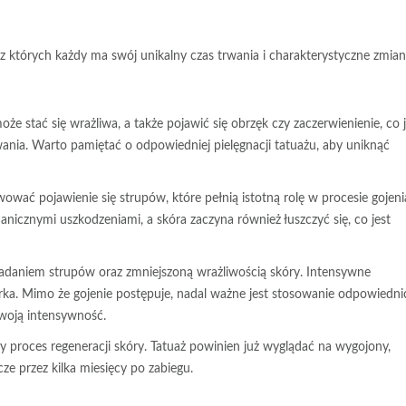
 których każdy ma swój unikalny czas trwania i charakterystyczne zmia
e stać się wrażliwa, a także pojawić się obrzęk czy zaczerwienienie, co j
ania. Warto pamiętać o odpowiedniej pielęgnacji tatuażu, aby uniknąć
wać pojawienie się strupów, które pełnią istotną rolę w procesie gojeni
nicznymi uszkodzeniami, a skóra zaczyna również łuszczyć się, co jest
padaniem strupów oraz zmniejszoną wrażliwością skóry. Intensywne
ka. Mimo że gojenie postępuje, nadal ważne jest stosowanie odpowiedni
swoją intensywność.
y proces regeneracji skóry. Tatuaż powinien już wyglądać na wygojony,
e przez kilka miesięcy po zabiegu.