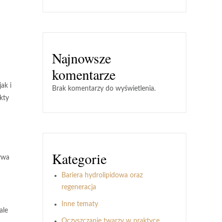
Najnowsze
komentarze
 jak i
Brak komentarzy do wyświetlenia.
kty
Kategorie
ywa
Bariera hydrolipidowa oraz
regeneracja
Inne tematy
 ale
Oczyszczanie twarzy w praktyce