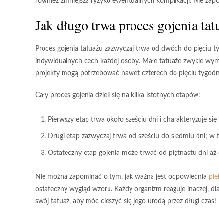
również
zmniejsza ryzyko ewentualnych komplikacji
.
Nie zapo
Jak długo trwa proces gojenia tat
Proces gojenia tatuażu
zazwyczaj trwa od
dwóch do pięciu t
indywidualnych cech każdej osoby.
Małe tatuaże
zwykle wym
projekty
mogą potrzebować nawet
czterech do pięciu tygodn
Cały proces gojenia dzieli się na kilka istotnych etapów:
Pierwszy etap
trwa około sześciu dni i charakteryzuje się
Drugi etap
zazwyczaj trwa od sześciu do siedmiu dni; w t
Ostateczny etap
gojenia może trwać od piętnastu dni aż 
Nie można zapominać
o tym, jak ważna jest odpowiednia
pie
ostateczny wygląd wzoru
.
Każdy organizm reaguje inaczej
, d
swój tatuaż, aby móc cieszyć się jego urodą przez długi czas!