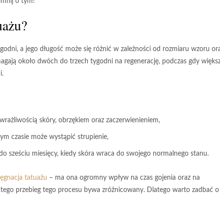
mnij o tym!
uażu?
ygodni
, a jego długość może się różnić w zależności od rozmiaru wzoru or
agają około
dwóch do trzech tygodni
na regenerację, podczas gdy
więks
i
.
 wrażliwością skóry, obrzękiem oraz zaczerwienieniem,
ym czasie może wystąpić strupienie,
do sześciu miesięcy, kiedy skóra wraca do swojego normalnego stanu.
lęgnacja tatuażu
– ma ona ogromny wpływ na
czas gojenia
oraz na
latego przebieg tego procesu bywa zróżnicowany. Dlatego warto zadbać o