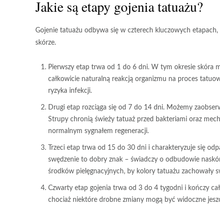
Jakie są etapy gojenia tatuażu?
Gojenie tatuażu
odbywa się w czterech kluczowych etapach, z
skórze.
Pierwszy etap
trwa od 1 do 6 dni. W tym okresie skóra moż
całkowicie naturalną reakcją organizmu na proces tatuow
ryzyka infekcji.
Drugi etap
rozciąga się od 7 do 14 dni. Możemy zaobserwo
Strupy chronią świeży tatuaż przed bakteriami oraz mecha
normalnym sygnałem regeneracji.
Trzeci etap
trwa od 15 do 30 dni i charakteryzuje się od
swędzenie to dobry znak – świadczy o odbudowie naskór
środków pielęgnacyjnych, by kolory tatuażu zachowały 
Czwarty etap
gojenia trwa od 3 do 4 tygodni i kończy cał
chociaż niektóre drobne zmiany mogą być widoczne jeszcz