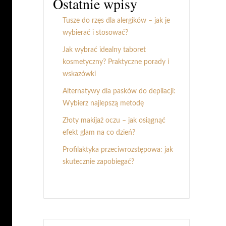
Ostatnie wpisy
Tusze do rzęs dla alergików – jak je
wybierać i stosować?
Jak wybrać idealny taboret
kosmetyczny? Praktyczne porady i
wskazówki
Alternatywy dla pasków do depilacji:
Wybierz najlepszą metodę
Złoty makijaż oczu – jak osiągnąć
efekt glam na co dzień?
Profilaktyka przeciwrozstępowa: jak
skutecznie zapobiegać?