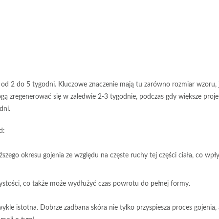
e od
2 do 5 tygodni
. Kluczowe znaczenie mają tu zarówno
rozmiar wzoru
,
ogą zregenerować się w zaledwie
2-3 tygodnie
, podczas gdy większe proje
dni
.
d:
zego okresu gojenia ze względu na częste ruchy tej części ciała, co wpł
zystości, co także może wydłużyć czas powrotu do pełnej formy.
wykle istotna. Dobrze zadbana skóra nie tylko
przyspiesza proces gojenia
,