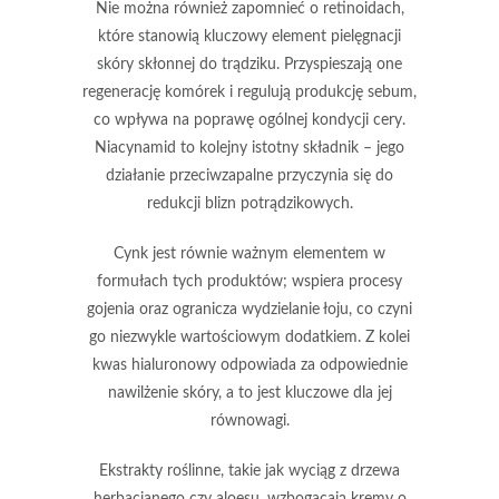
Nie można również zapomnieć o
retinoidach
,
które stanowią kluczowy element pielęgnacji
skóry skłonnej do trądziku. Przyspieszają one
regenerację komórek i regulują produkcję sebum,
co wpływa na poprawę ogólnej kondycji cery.
Niacynamid
to kolejny istotny składnik – jego
działanie przeciwzapalne przyczynia się do
redukcji blizn potrądzikowych.
Cynk
jest równie ważnym elementem w
formułach tych produktów; wspiera procesy
gojenia oraz ogranicza wydzielanie łoju, co czyni
go niezwykle wartościowym dodatkiem. Z kolei
kwas hialuronowy
odpowiada za odpowiednie
nawilżenie skóry, a to jest kluczowe dla jej
równowagi.
Ekstrakty roślinne, takie jak wyciąg z
drzewa
herbacianego
czy
aloesu
, wzbogacają kremy o