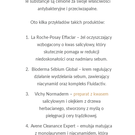
Te substancje są cenione za swoje właściwości
antybakteryjne i przeciwzapalne.
Oto kilka przykładów takich produktów:
La Roche-Posay Effaclar
– żel oczyszczający
wzbogacony o kwas salicylowy, który
skutecznie pomaga w redukcji
niedoskonałości oraz nadmiaru sebum.
Bioderma Sébium Global
– krem regulujący
działanie wydzielania sebum, zawierający
niacynamid oraz kompleks Fluidactiv.
Vichy Normaderm
–
preparat z kwasem
salicylowym i olejkiem z drzewa
herbacianego, stworzony z myślą o
pielęgnacji cery trądzikowej.
Avene Cleanance Expert
– emulsja matująca
z monolaurynem i niacynamidem, która