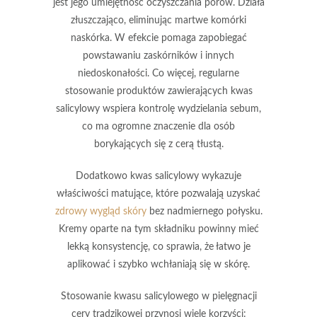
jest jego umiejętność
oczyszczania porów
. Działa
złuszczająco, eliminując martwe komórki
naskórka. W efekcie pomaga zapobiegać
powstawaniu zaskórników i innych
niedoskonałości. Co więcej, regularne
stosowanie produktów zawierających kwas
salicylowy wspiera
kontrolę wydzielania sebum
,
co ma ogromne znaczenie dla osób
borykających się z cerą tłustą.
Dodatkowo kwas salicylowy wykazuje
właściwości
matujące
, które pozwalają uzyskać
zdrowy wygląd skóry
bez nadmiernego połysku.
Kremy oparte na tym składniku powinny mieć
lekką konsystencję, co sprawia, że łatwo je
aplikować i szybko wchłaniają się w skórę.
Stosowanie kwasu salicylowego w pielęgnacji
cery trądzikowej przynosi wiele korzyści: