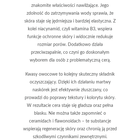
znakomite właściwości nawilżające. Jego
zdolność do zatrzymywania wody sprawia, że
skóra staje się jędrniejsza i bardziej elastyczna. Z
kolei
niacynamid
, czyli witamina B3, wspiera
funkcje ochronne skóry i widocznie redukuje
rozmiar porów. Dodatkowo działa
przeciwzapalnie, co czyni go doskonałym
wyborem dla osób z problematyczną cerą.
Kwasy owocowe
to kolejny skuteczny składnik
oczyszczający. Dzięki ich działaniu martwy
naskórek jest efektywnie złuszczany, co
prowadzi do poprawy tekstury i kolorytu skóry.
W rezultacie cera staje się gładsza oraz pełna
blasku. Nie można także zapomnieć o
ceramidach
i
flawonoidach
– te substancje
wspierają regenerację skóry oraz chronią ją przed
szkodliwymi czynnikami zewnętrznymi.