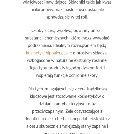
właściwości nawilżające. Składniki takie jak
kwas
hialuronowy
oraz
masło shea
doskonale
sprawdzą się w tej roli.
Osoby z cerą wrażliwą powinny unikać
substancji chemicznych, które mogą wywołać
podrażnienia. Idealnym rozwiązaniem będą
kosmetyki hipoalergiczne
o prostym składzie,
wzbogacone w naturalne ekstrakty roślinne.
Tego typu produkty łagodzą dyskomfort i
wspierają funkcje ochronne skóry.
Dla tych zmagających się z cerą trądzikową
kluczowe jest stosowanie kosmetyków o
działaniu antybakteryjnym oraz
przeciwzapalnym. Żele oczyszczające z
dodatkiem
olejku herbacianego
lub
ekstraktu z
aloesu
skutecznie zmniejszają stany zapalne i
przyspieszają regenerację.