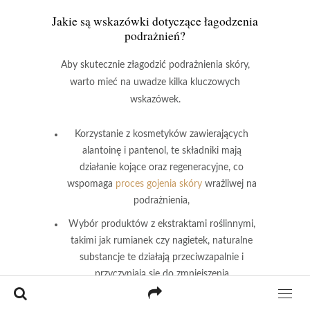
Jakie są wskazówki dotyczące łagodzenia
podrażnień?
Aby skutecznie złagodzić podrażnienia skóry,
warto mieć na uwadze kilka kluczowych
wskazówek.
Korzystanie z kosmetyków zawierających
alantoinę i pantenol
, te składniki mają
działanie kojące oraz regeneracyjne, co
wspomaga
proces gojenia skóry
wrażliwej na
podrażnienia,
Wybór produktów z ekstraktami roślinnymi
,
takimi jak rumianek czy nagietek, naturalne
substancje te działają przeciwzapalnie i
przyczyniają się do zmniejszenia
zaczerwienienia oraz odczuwanego
dyskomfortu,