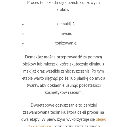
Proces ten składa się z
trzech kluczowych
kroków
:
demakijaż
,
mycie
,
tonizowanie
.
Demakijaż
można przeprowadzić za pomocą
olejków
lub
mleczek
, które skutecznie eliminują
makijaż oraz wszelkie zanieczyszczenia. Po tym
etapie warto sięgnąć po
żel
lub
piankę do mycia
twarzy
, aby dokładnie usunąć pozostałości
kosmetyków i sebum.
Dwuetapowe oczyszczanie
to bardziej
zaawansowana technika, która dzieli proces na
dwa etapy. W pierwszym wykorzystuje się
olejek
do demakijażu
, który rozpuszcza zarówno