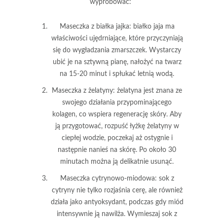
wypróbować:
Maseczka z białka jajka
: białko jaja ma
właściwości ujędrniające, które przyczyniają
się do wygładzania zmarszczek. Wystarczy
ubić je na sztywną pianę, nałożyć na twarz
na 15-20 minut i spłukać letnią wodą.
Maseczka z żelatyny
: żelatyna jest znana ze
swojego działania przypominającego
kolagen, co wspiera regenerację skóry. Aby
ją przygotować, rozpuść łyżkę żelatyny w
ciepłej wodzie, poczekaj aż ostygnie i
następnie nanieś na skórę. Po około 30
minutach można ją delikatnie usunąć.
Maseczka cytrynowo-miodowa
: sok z
cytryny nie tylko rozjaśnia cerę, ale również
działa jako antyoksydant, podczas gdy miód
intensywnie ją nawilża. Wymieszaj sok z