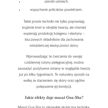
szeroki uśmiech,
wypychanie policzków powietrzem.
Takie proste techniki nie tylko poprawiają
krążenie krwi
w obrębie twarzy, ale również
wspierają produkcję
kolagenu
i
elastyny
–
kluczowych składników dla zachowania
młodzieńczej elastyczności skóry.
Wprowadzając te ćwiczenia do swojej
codziennej rutyny pielęgnacyjnej, można
zauważyć pozytywne zmiany w wyglądzie twarzy
już po kilku tygodniach. To naturalny sposób na
walkę ze starzeniem się skóry oraz ogólne
polepszenie jej kondycji.
Jakie efekty daje masaż Gua-Sha?
Masaż Gua-Sha
to niezwykle skuteczna technika,