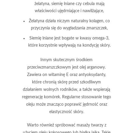
żelatyna, siemię lniane czy cebula mają
właściwości ujędrniające i nawilżające,
Żelatyna
działa niczym naturalny kolagen, co
przyczynia się do wygładzania zmarszczek,
Siemię lniane
jest bogate w kwasy omega-3,
które korzystnie wpływają na kondycję skóry.
Innym skutecznym środkiem
przeciwzmarszczkowym jest
olej arganowy
.
Zawiera on
witaminę E
oraz
antyoksydanty
,
które chronią skórę przed szkodliwym
działaniem wolnych rodników, a także wspierają
regenerację komórek. Regularne stosowanie tego
oleju może znacząco poprawić jędrność oraz
elastyczność skóry.
Warto również spróbować
masaży twarzy
z
użyciem
oleju kokosowego
lub
białka jajka
. Takie