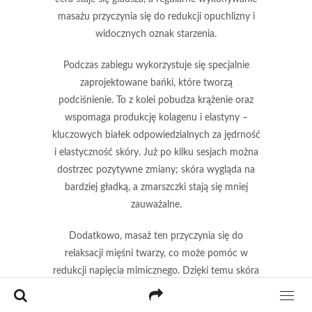
masażu przyczynia się do redukcji opuchlizny i
widocznych oznak starzenia.
Podczas zabiegu wykorzystuje się specjalnie
zaprojektowane bańki, które tworzą
podciśnienie. To z kolei pobudza krążenie oraz
wspomaga produkcję
kolagenu
i
elastyny
–
kluczowych białek odpowiedzialnych za jędrność
i elastyczność skóry. Już po kilku sesjach można
dostrzec pozytywne zmiany;
skóra wygląda na
bardziej gładką
, a zmarszczki stają się mniej
zauważalne.
Dodatkowo, masaż ten przyczynia się do
relaksacji mięśni twarzy
, co może pomóc w
redukcji napięcia mimicznego. Dzięki temu skóra
prezentuje się młodziej i zdrowiej. Warto łączyć
tę metodę z innymi domowymi sposobami