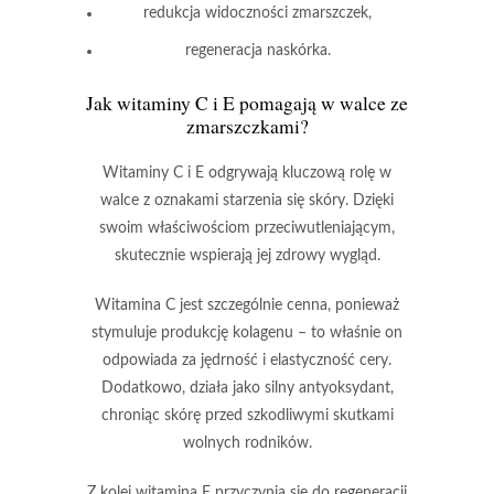
redukcja widoczności zmarszczek,
regeneracja naskórka.
Jak witaminy C i E pomagają w walce ze
zmarszczkami?
Witaminy C i E
odgrywają kluczową rolę w
walce z oznakami starzenia się skóry. Dzięki
swoim właściwościom przeciwutleniającym,
skutecznie wspierają jej zdrowy wygląd.
Witamina C
jest szczególnie cenna, ponieważ
stymuluje produkcję
kolagenu
– to właśnie on
odpowiada za jędrność i elastyczność cery.
Dodatkowo, działa jako silny
antyoksydant
,
chroniąc skórę przed szkodliwymi skutkami
wolnych rodników.
Z kolei
witamina E
przyczynia się do regeneracji