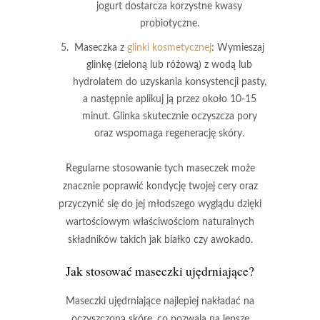
jogurt dostarcza korzystne kwasy
probiotyczne.
Maseczka z
glinki kosmetycznej
: Wymieszaj
glinkę (zieloną lub różową) z wodą lub
hydrolatem do uzyskania konsystencji pasty,
a następnie aplikuj ją przez około 10-15
minut.
Glinka skutecznie oczyszcza pory
oraz wspomaga regenerację skóry.
Regularne stosowanie tych maseczek może
znacznie poprawić kondycję twojej cery oraz
przyczynić się do jej młodszego wyglądu dzięki
wartościowym właściwościom naturalnych
składników takich jak białko czy awokado.
Jak stosować maseczki ujędrniające?
Maseczki ujędrniające
najlepiej nakładać na
oczyszczoną skórę, co pozwala na lepsze