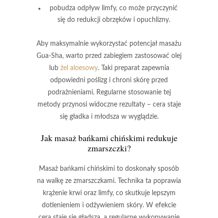
pobudza odpływ limfy, co może przyczynić
się do redukcji obrzęków i opuchlizny.
Aby maksymalnie wykorzystać potencjał masażu
Gua-Sha, warto przed zabiegiem zastosować
olej
lub
żel aloesowy
. Taki preparat zapewnia
odpowiedni poślizg i chroni skórę przed
podrażnieniami.
Regularne stosowanie tej
metody przynosi widoczne rezultaty
– cera staje
się gładka i młodsza w wyglądzie.
Jak masaż bańkami chińskimi redukuje
zmarszczki?
Masaż bańkami chińskimi
to doskonały sposób
na walkę ze zmarszczkami. Technika ta poprawia
krążenie krwi oraz limfy, co skutkuje lepszym
dotlenieniem i odżywieniem skóry.
W efekcie
cera staje się gładsza
, a regularne wykonywanie