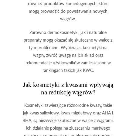
również produktów komedogennych, które
mogą prowadzić do powstawania nowych
wągrów.
Zarówno
dermokosmetyki
, jak i
naturalne
preparaty
mogą okazać się skuteczne w walce z
tym problemem. Wybierając kosmetyki na
wągry, zwróć uwagę na ich skład oraz
rekomendacje użytkowników zamieszczone w
rankingach takich jak
KWC
.
Jak kosmetyki z kwasami wpływają
na redukcję wągrów?
Kosmetyki
zawierające różnorodne kwasy, takie
jak
kwas salicylowy
,
kwas migdałowy
oraz
AHA
i
BHA
, są niezwykle skuteczne w walce z wągrami.
Ich działanie polega na
złuszczaniu martwego
naskórka
, co pozwala na odblokowanie porów i