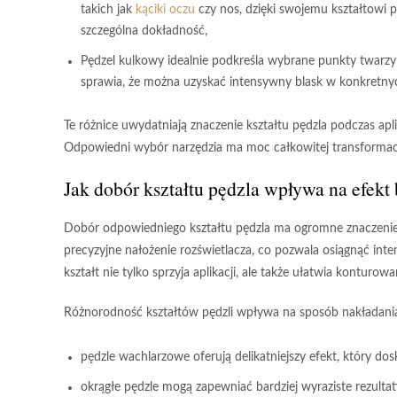
takich jak
kąciki oczu
czy nos, dzięki swojemu kształtowi 
szczególna dokładność,
Pędzel kulkowy
idealnie podkreśla wybrane punkty twarzy –
sprawia, że można uzyskać intensywny blask w konkretny
Te różnice uwydatniają znaczenie kształtu pędzla podczas apli
Odpowiedni wybór narzędzia ma moc całkowitej transformacji
Jak dobór kształtu pędzla wpływa na efekt
Dobór odpowiedniego kształtu pędzla
ma ogromne znaczenie d
precyzyjne nałożenie rozświetlacza, co pozwala osiągnąć
inte
kształt nie tylko sprzyja aplikacji, ale także ułatwia konturo
Różnorodność kształtów pędzli wpływa na sposób nakładani
pędzle wachlarzowe oferują delikatniejszy efekt, który do
okrągłe pędzle mogą zapewniać bardziej wyraziste rezult