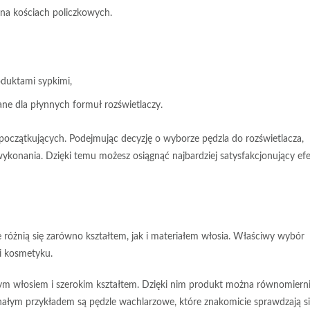
 na kościach policzkowych.
oduktami sypkimi,
ane dla płynnych formuł rozświetlaczy.
 początkujących. Podejmując decyzję o wyborze pędzla do rozświetlacza,
ł wykonania. Dzięki temu możesz osiągnąć
najbardziej satysfakcjonujący ef
 różnią się zarówno kształtem, jak i materiałem włosia.
Właściwy wybór
i kosmetyku.
uźnym włosiem i szerokim kształtem. Dzięki nim produkt można równomierni
nałym przykładem są pędzle wachlarzowe, które znakomicie sprawdzają s