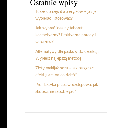
Ostatnie wpisy
Tusze do rzęs dla alergików – jak je
wybierać i stosować?
Jak wybrać idealny taboret
kosmetyczny? Praktyczne porady i
wskazówki
Alternatywy dla pasków do depilacji:
Wybierz najlepszą metodę
Złoty makijaż oczu – jak osiągnąć
efekt glam na co dzień?
Profilaktyka przeciwrozstępowa: jak
skutecznie zapobiegać?