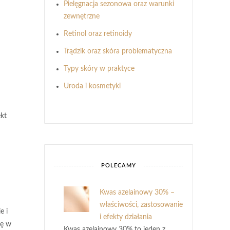
Pielęgnacja sezonowa oraz warunki
zewnętrzne
Retinol oraz retinoidy
Trądzik oraz skóra problematyczna
Typy skóry w praktyce
Uroda i kosmetyki
ekt
POLECAMY
Kwas azelainowy 30% –
właściwości, zastosowanie
e i
i efekty działania
ię w
Kwas azelainowy 30% to jeden z