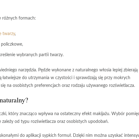
w różnych formach:
e twarzy
,
i policzkowe,
reślenie wybranych partii twarzy.
wiedniego narzędzia. Pędzle wykonane z
naturalnego włosia
lepiej zbierają
ą łatwiejsze do utrzymania w czystości i sprawdzają się przy mokrych
się na osobistych preferencjach
oraz rodzaju używanego rozświetlacza.
 naturalny?
zki, który znacząco wpływa na ostateczny efekt makijażu. Wybór pomię
 zależy od typu rozświetlacza oraz osobistych upodobań.
skonałymi do aplikacji sypkich formuł. Dzięki nim można uzyskać intens