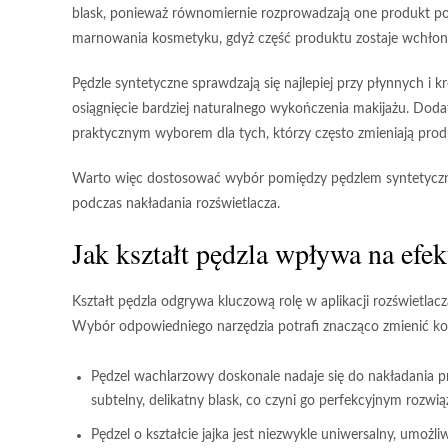
blask, ponieważ równomiernie rozprowadzają one produkt po
marnowania kosmetyku, gdyż część produktu zostaje wchłoni
Pędzle syntetyczne
sprawdzają się najlepiej przy płynnych i 
osiągnięcie bardziej naturalnego wykończenia makijażu. Doda
praktycznym wyborem dla tych, którzy często zmieniają prod
Warto więc dostosować wybór pomiędzy pędzlem syntetyczny
podczas nakładania rozświetlacza.
Jak kształt pędzla wpływa na efek
Kształt pędzla
odgrywa kluczową rolę w aplikacji rozświetlacz
Wybór odpowiedniego narzędzia potrafi znacząco zmienić ko
Pędzel wachlarzowy
doskonale nadaje się do nakładania p
subtelny, delikatny blask, co czyni go perfekcyjnym rozwią
Pędzel o kształcie jajka
jest niezwykle uniwersalny, umożliwi