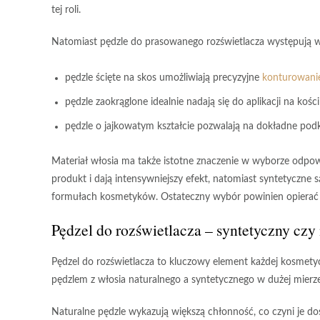
tej roli.
Natomiast pędzle do prasowanego rozświetlacza występują 
pędzle ścięte na skos umożliwiają precyzyjne
konturowani
pędzle zaokrąglone idealnie nadają się do aplikacji na kośc
pędzle o jajkowatym kształcie pozwalają na dokładne podk
Materiał włosia ma także istotne znaczenie w wyborze odpo
produkt i dają intensywniejszy efekt, natomiast
syntetyczne
s
formułach kosmetyków.
Ostateczny wybór powinien opierać 
Pędzel do rozświetlacza – syntetyczny czy
Pędzel do rozświetlacza
to kluczowy element każdej kosmetyc
pędzlem z włosia naturalnego a syntetycznego w dużej mierze
Naturalne pędzle
wykazują większą chłonność, co czyni je do