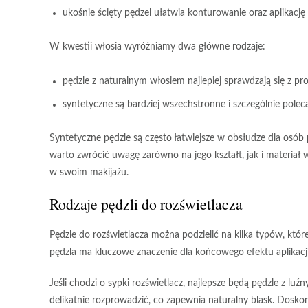
ukośnie ścięty pędzel ułatwia konturowanie oraz aplikację
W kwestii włosia wyróżniamy dwa główne rodzaje:
pędzle z naturalnym włosiem najlepiej sprawdzają się z pr
syntetyczne są bardziej wszechstronne i szczególnie polec
Syntetyczne pędzle
są często łatwiejsze w obsłudze dla osób
warto zwrócić uwagę zarówno na jego kształt, jak i materia
w swoim makijażu.
Rodzaje pędzli do rozświetlacza
Pędzle do rozświetlacza
można podzielić na kilka typów, które
pędzla
ma kluczowe znaczenie dla końcowego efektu aplikacj
Jeśli chodzi o sypki rozświetlacz, najlepsze będą pędzle z l
delikatnie rozprowadzić, co zapewnia
naturalny blask
. Dosko