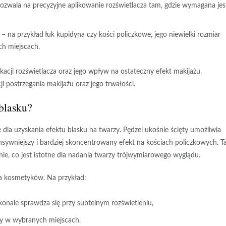
pozwala na precyzyjne aplikowanie rozświetlacza tam, gdzie wymagana jes
 na przykład łuk kupidyna czy kości policzkowe, jego niewielki rozmiar
ch miejscach.
kacji rozświetlacza oraz jego wpływ na ostateczny efekt makijażu.
 postrzegania makijażu oraz jego trwałości.
 blasku?
la uzyskania efektu blasku na twarzy. Pędzel ukośnie ścięty umożliwia
nsywniejszy i bardziej skoncentrowany efekt
na kościach policzkowych. Ta
wanie, co jest istotne dla nadania twarzy trójwymiarowego wyglądu.
a kosmetyków. Na przykład:
skonale sprawdza się przy subtelnym rozświetleniu,
aty w wybranych miejscach.