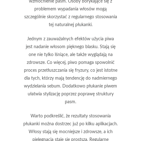
wzmocnienie pasm. Osoby borykające się z
problemem
wypadania włosów
mogą
szczególnie skorzystać z regularnego stosowania
tej naturalnej płukanki.
Jednym z zauważalnych efektów użycia piwa
jest
nadanie włosom pięknego blasku
. Stają się
one nie tylko lśniące, ale także wyglądają na
zdrowsze. Co więcej, piwo pomaga
spowolnić
proces przetłuszczania się fryzury
, co jest istotne
dla tych, którzy mają tendencję do nadmiernego
wydzielania sebum. Dodatkowo płukanie piwem
ułatwia stylizację poprzez
poprawę struktury
pasm
.
Warto podkreślić, że rezultaty stosowania
płukanki można dostrzec już po kilku aplikacjach.
Włosy stają się mocniejsze i zdrowsze, a ich
pielęgnacja staje się prostsza. Regularne