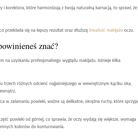
y i korektora, które harmonizują z twoją naturalną karnacją, to sprawi, że
co przekłada się na lepszy rezultat oraz dłuższą
trwałość makijażu
oczu.
 powinieneś znać?
am na uzyskaniu profesjonalnego wyglądu makijażu. Istnieje kilka
u trzech różnych odcieni: najjaśniejszego w wewnętrznym kąciku oka,
ewnątrz,
yca w załamaniu powieki, ważne są delikatne, okrężne ruchy, które sprzyja
zęść powieki od górnej, co sprawia, że oczy wydają się większe, wymaga
ciemnych kolorów do konturowania.