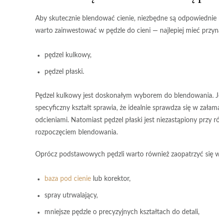
Aby skutecznie blendować cienie, niezbędne są odpowiednie n
warto zainwestować w pędzle do cieni — najlepiej mieć przyn
pędzel kulkowy
,
pędzel płaski
.
Pędzel kulkowy
jest doskonałym wyborem do blendowania. Jego
specyficzny kształt sprawia, że idealnie sprawdza się w zała
odcieniami. Natomiast
pędzel płaski
jest niezastąpiony przy 
rozpoczęciem blendowania.
Oprócz podstawowych pędzli warto również zaopatrzyć się 
baza pod cienie
lub
korektor
,
spray utrwalający
,
mniejsze pędzle
o precyzyjnych kształtach do detali,