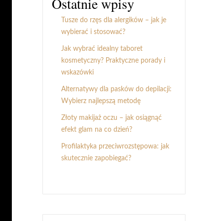
Ostatnie wpisy
Tusze do rzęs dla alergików – jak je
wybierać i stosować?
Jak wybrać idealny taboret
kosmetyczny? Praktyczne porady i
wskazówki
Alternatywy dla pasków do depilacji:
Wybierz najlepszą metodę
Złoty makijaż oczu – jak osiągnąć
efekt glam na co dzień?
Profilaktyka przeciwrozstępowa: jak
skutecznie zapobiegać?