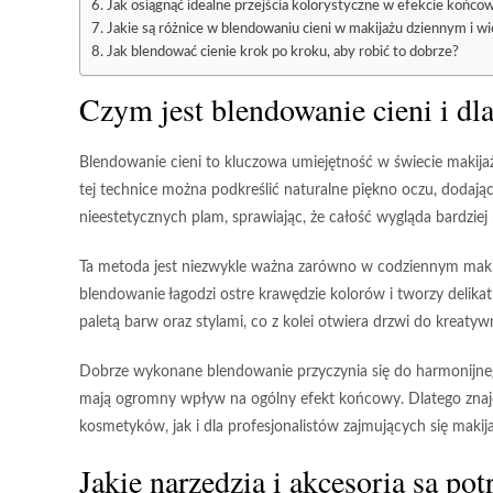
Jak osiągnąć idealne przejścia kolorystyczne w efekcie końc
Jakie są różnice w blendowaniu cieni w makijażu dziennym i 
Jak blendować cienie krok po kroku, aby robić to dobrze?
Czym jest blendowanie cieni i dl
Blendowanie cieni
to kluczowa umiejętność w świecie makijażu
tej technice można podkreślić
naturalne piękno oczu
, dodają
nieestetycznych plam, sprawiając, że całość wygląda bardziej 
Ta metoda jest niezwykle ważna zarówno w codziennym makij
blendowanie łagodzi ostre krawędzie kolorów i tworzy delika
paletą barw oraz stylami, co z kolei otwiera drzwi do
kreatyw
Dobrze wykonane blendowanie przyczynia się do
harmonijne
mają ogromny wpływ na ogólny efekt końcowy. Dlatego znaj
kosmetyków
, jak i dla
profesjonalistów zajmujących się maki
Jakie narzędzia i akcesoria są po