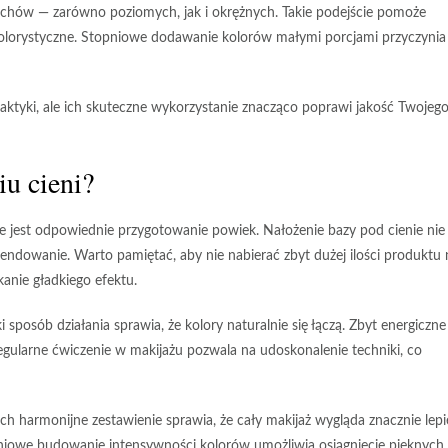
uchów — zarówno poziomych, jak i okrężnych.
Takie podejście pomoże
olorystyczne.
Stopniowe dodawanie kolorów małymi porcjami przyczynia 
aktyki, ale
ich skuteczne wykorzystanie znacząco poprawi jakość Twojeg
u cieni?
e jest odpowiednie przygotowanie powiek.
Nałożenie bazy pod cienie nie
 blendowanie. Warto pamiętać, aby nie nabierać zbyt dużej ilości produktu 
anie gładkiego efektu.
i sposób działania sprawia, że kolory naturalnie się łączą. Zbyt energiczne
gularne ćwiczenie w makijażu pozwala na udoskonalenie techniki, co
ch harmonijne zestawienie sprawia, że cały makijaż wygląda znacznie lepie
iowe budowanie intensywności kolorów umożliwia osiągnięcie pięknych