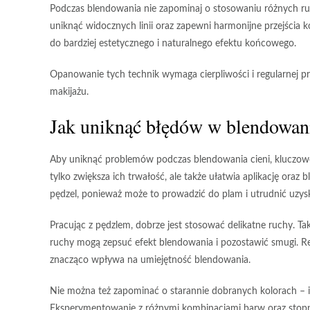
Podczas blendowania nie zapominaj o stosowaniu różnych r
uniknąć widocznych linii oraz zapewni harmonijne przejścia k
do bardziej estetycznego i naturalnego efektu końcowego.
Opanowanie tych technik wymaga cierpliwości i regularnej pr
makijażu.
Jak uniknąć błędów w blendowani
Aby uniknąć problemów podczas blendowania cieni, kluczow
tylko zwiększa ich trwałość, ale także ułatwia aplikację oraz
pędzel, ponieważ może to prowadzić do plam i utrudnić uzysk
Pracując z pędzlem, dobrze jest stosować delikatne ruchy.
Tak
ruchy mogą zepsuć efekt blendowania i pozostawić smugi. Re
znacząco wpływa na umiejętność blendowania.
Nie można też zapominać o starannie dobranych kolorach
– i
Eksperymentowanie z różnymi kombinacjami barw oraz stopn