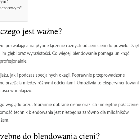
owym?
wieczorowym?
aczego jest ważne?
, pozwalająca na płynne łączenie różnych odcieni cieni do powiek. Dzięk
c im
głębi
oraz
wyrazistości
. Co więcej, blendowanie pomaga uniknąć
profesjonalnie.
ażu, jak i podczas specjalnych okazji. Poprawnie przeprowadzone
tne przejścia między różnymi odcieniami. Umożliwia to eksperymentowani
ności w makijażu
.
go wyglądu oczu
. Starannie dobrane cienie oraz ich umiejętne połączenie
omość technik blendowania jest niezbędna zarówno dla
miłośników
jażem
.
trzebne do blendowania cieni?