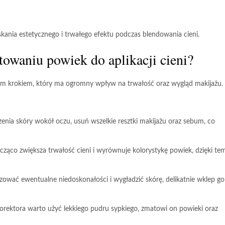
kania estetycznego i trwałego efektu podczas blendowania cieni.
towaniu powiek do aplikacji cieni?
nym krokiem, który ma ogromny wpływ na trwałość oraz wygląd makijażu.
enia skóry wokół oczu, usuń wszelkie resztki makijażu oraz sebum, co
cząco zwiększa trwałość cieni i wyrównuje kolorystykę powiek, dzięki te
szować ewentualne niedoskonałości i wygładzić skórę, delikatnie wklep go
korektora warto użyć lekkiego pudru sypkiego, zmatowi on powieki oraz