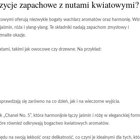
ozycje zapachowe z nutami kwiatowymi?
towymi oferują niezwykle bogaty wachlarz aromatów oraz harmonię. Wś
jaśmin, róża i ylang-ylang. Te składniki nadają zapachom zmysłowy i
maite okazje.
atami, takimi jak owocowe czy drzewne. Na przykład:
prawdzają się zarówno na co dzień, jak i na wieczorne wyjścia.
ak
„Chanel No. 5”
, która harmonijnie łączy jaśmin i różę w eleganckiej form
tóre również odkrywają bogactwo kwiatowych aromatów.
du na swoją lekkość oraz delikatność, co czyni je idealnymi dla tych, któ