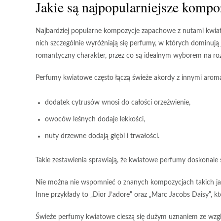
Jakie są najpopularniejsze komp
Najbardziej popularne kompozycje zapachowe
z nutami kwia
nich szczególnie wyróżniają się
perfumy
, w których dominują 
romantyczny charakter, przez co są idealnym wyborem na roz
Perfumy kwiatowe
często łączą świeże akordy z innymi arom
dodatek cytrusów wnosi do całości orzeźwienie,
owoców leśnych dodaje lekkości,
nuty drzewne dodają głębi i trwałości.
Takie zestawienia sprawiają, że
kwiatowe perfumy
doskonale s
Nie można nie wspomnieć o znanych kompozycjach takich j
Inne przykłady to
„Dior J’adore”
oraz
„Marc Jacobs Daisy”
, k
Świeże perfumy kwiatowe
cieszą się dużym uznaniem ze wzglę