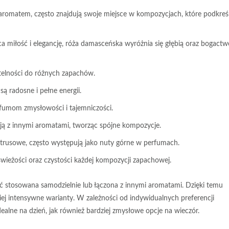
aromatem, często znajdują swoje miejsce w kompozycjach, które podkreśl
ąca miłość i elegancję, róża damasceńska wyróżnia się głębią oraz bogact
btelności do różnych zapachów.
ą radosne i pełne energii.
fumom zmysłowości i tajemniczości.
ją z innymi aromatami, tworząc spójne kompozycje.
trusowe, często występują jako nuty górne w perfumach.
świeżości oraz czystości każdej kompozycji zapachowej.
ć stosowana samodzielnie lub łączona z innymi aromatami. Dzięki temu
j intensywne warianty. W zależności od indywidualnych preferencji
lne na dzień, jak również bardziej zmysłowe opcje na wieczór.