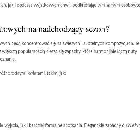
zień, jak i podczas wyjątkowych chwil, podkreślając tym samym osobowo
atowych na nadchodzący sezon?
owych będą koncentrować się na
świeżych
i
subtelnych kompozycjach
. Te
większą popularnością cieszą się zapachy, które harmonijnie łączą
nuty
oznania.
różnorodnymi kwiatami, takimi jak:
łe wyjścia
, jak i
bardziej formalne spotkania
.
Eleganckie zapachy o śwież