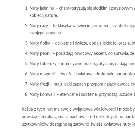
Nuty jaśminu
– charakteryzują się słodkim i zmysłowym 
kobiecą naturę.
Nuty róży
– to klasyka w świecie perfumerii, symbolizuj
swojego zapachu.
Nuty fiołka
– delikatne i świeże, dodają lekkości oraz su
Nuty peonii
– posiadają owocowy akcent, co sprawia, że s
Nuty tuberozy
– intensywne oraz egzotyczne, nadają per
Nuty magnolii
– świeże i kwiatowe, doskonale harmonizu
Nuty frezji
– mają lekki zapach przypominający owoce cy
Nuty konwalii
– eteryczne i subtelne, przynoszą uczucie 
Każda z tych nut ma swoje wyjątkowe właściwości i może by
powstaje szeroka gama zapachów — od delikatnych po bardzie
użytkowników dostępne są zarówno świeże kwiatowe nuty idea