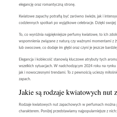
elegancję
oraz romantyczną stronę.
Kwiatowe zapachy potrafią być zarówno
świeże
, jak i
intens
codziennych spotkań po wyjątkowe celebracje. Dzięki swojej
To, co wyróżnia najpiękniejsze perfumy kwiatowe, to ich zd
wspomnienia związane z naturą czy ważnymi momentami z ży
lub
owocowe
, co dodaje im głębi oraz czyni je jeszcze bardzie
Elegancja
i
kobiecość
stanowią kluczowe atrybuty tych aroma
wszelkich sytuacjach. W nadchodzącym 2024 roku na rynku 
jak i nowoczesnymi trendami. To z pewnością ucieszy miłośni
zapach.
Jakie są rodzaje kwiatowych nut
Rodzaje kwiatowych nut zapachowych w perfumach można podz
charakterem. Poniżej przedstawiamy najpopularniejsze z nich: