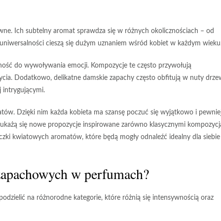
ywne
. Ich subtelny aromat sprawdza się w różnych okolicznościach – od
uniwersalności
cieszą się dużym uznaniem wśród kobiet w każdym wieku
olność do wywoływania emocji. Kompozycje te często przywołują
cia. Dodatkowo, delikatne damskie zapachy często obfitują w nuty
drze
j intrygującymi.
tów. Dzięki nim każda kobieta ma szansę poczuć się wyjątkowo i pewnie
ukażą się nowe propozycje inspirowane zarówno klasycznymi kompozycj
czki kwiatowych aromatów, które będą mogły odnaleźć idealny dla siebie
 zapachowych w perfumach?
ielić na różnorodne kategorie, które różnią się intensywnością oraz