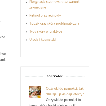
Pielęgnacja sezonowa oraz warunki
zewnętrzne
Retinol oraz retinoidy
.
Trądzik oraz skóra problematyczna
Typy skóry w praktyce
wne
Uroda i kosmetyki
j we
ami,
POLECAMY
Odżywki do paznokci: Jak
działają i jakie dają efekty?
Odżywki do paznokci to
temat, który budzi wiele emocji i …