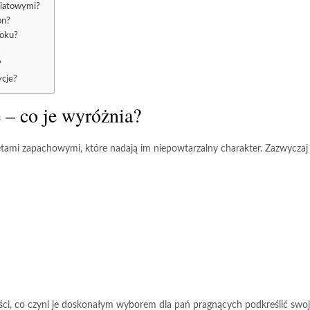
wiatowymi?
on?
roku?
?
cje?
 – co je wyróżnia?
tami zapachowymi, które nadają im niepowtarzalny charakter. Zazwyczaj
ści
, co czyni je doskonałym wyborem dla pań pragnących podkreślić swo