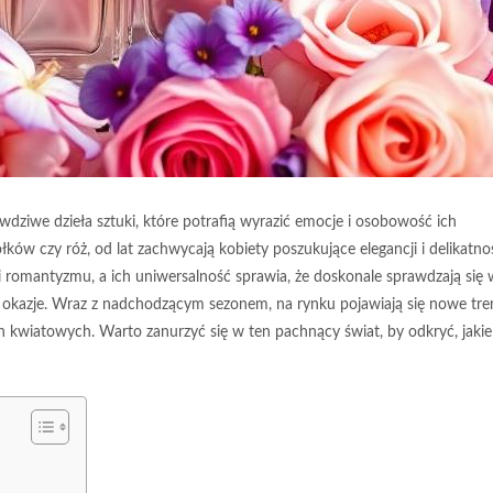
wdziwe dzieła sztuki, które potrafią wyrazić emocje i osobowość ich
łków czy róż, od lat zachwycają kobiety poszukujące elegancji i delikatnoś
omantyzmu, a ich uniwersalność sprawia, że doskonale sprawdzają się 
okazje. Wraz z nadchodzącym sezonem, na rynku pojawiają się nowe tre
ch kwiatowych. Warto zanurzyć się w ten pachnący świat, by odkryć, jakie