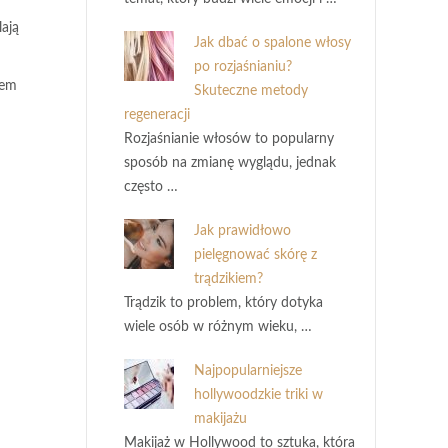
ają
Jak dbać o spalone włosy
po rozjaśnianiu?
wem
Skuteczne metody
regeneracji
Rozjaśnianie włosów to popularny
sposób na zmianę wyglądu, jednak
często …
Jak prawidłowo
pielęgnować skórę z
trądzikiem?
Trądzik to problem, który dotyka
wiele osób w różnym wieku, …
Najpopularniejsze
hollywoodzkie triki w
makijażu
Makijaż w Hollywood to sztuka, która