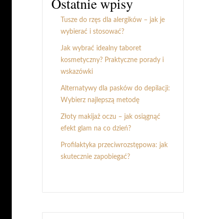
Ostatnie wpisy
Tusze do rzęs dla alergików – jak je
wybierać i stosować?
Jak wybrać idealny taboret
kosmetyczny? Praktyczne porady i
wskazówki
Alternatywy dla pasków do depilacji:
Wybierz najlepszą metodę
Złoty makijaż oczu – jak osiągnąć
efekt glam na co dzień?
Profilaktyka przeciwrozstępowa: jak
skutecznie zapobiegać?