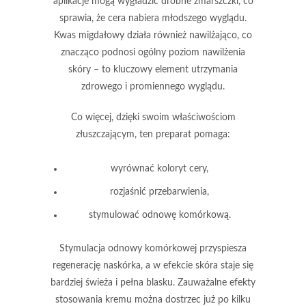
aplikacje mogą wygładzić drobne zmarszczki, co
sprawia, że cera nabiera młodszego wyglądu.
Kwas migdałowy działa również
nawilżająco
, co
znacząco podnosi ogólny poziom nawilżenia
skóry – to kluczowy element utrzymania
zdrowego i promiennego wyglądu.
Co więcej, dzięki swoim właściwościom
złuszczającym
, ten preparat pomaga:
wyrównać koloryt cery,
rozjaśnić przebarwienia,
stymulować odnowę komórkową.
Stymulacja odnowy komórkowej
przyspiesza
regenerację naskórka, a w efekcie skóra staje się
bardziej świeża i pełna blasku. Zauważalne efekty
stosowania kremu można dostrzec już po kilku