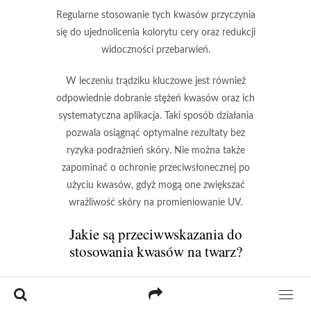
Regularne stosowanie tych kwasów przyczynia
się do ujednolicenia kolorytu cery oraz redukcji
widoczności przebarwień.
W leczeniu trądziku kluczowe jest również
odpowiednie dobranie stężeń kwasów oraz ich
systematyczna aplikacja. Taki sposób działania
pozwala osiągnąć optymalne rezultaty bez
ryzyka podrażnień skóry.
Nie można także
zapominać o ochronie przeciwsłonecznej po
użyciu kwasów, gdyż mogą one zwiększać
wrażliwość skóry na promieniowanie UV.
Jakie są przeciwwskazania do
stosowania kwasów na twarz?
Przeciwwskazania
do stosowania kwasów na
twarz są niezwykle istotne, ponieważ pomagają