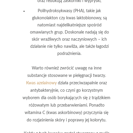
oraz redukują zaskórniki i wypryski,
Polihydroksykwasy
(PHA), takie jak
glukonolakton czy kwas laktobionowy, są
natomiast najdelikatniejsze spośród
omawianych grup. Doskonale nadają się do
skór wrażliwych oraz naczyniowych – ich
działanie nie tylko nawilża, ale także łagodzi
podrażnienia.
Warto również zwrócić uwagę na inne
substancje stosowane w pielęgnacji twarzy.
Kwas azelainowy
działa przeciwzapalnie oraz
antybakteryjnie, co czyni go korzystnym
wyborem dla osób borykających się z trądzikiem
różowatym lub przebarwieniami. Ponadto
witamina C
(kwas askorbinowy) przyczynia się
do rozjaśnienia skóry i poprawy jej kolorytu.