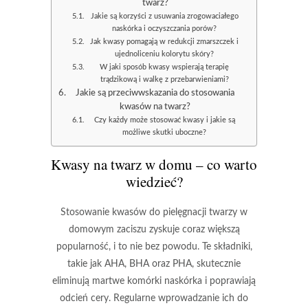
twarz?
Jakie są korzyści z usuwania zrogowaciałego
naskórka i oczyszczania porów?
Jak kwasy pomagają w redukcji zmarszczek i
ujednoliceniu kolorytu skóry?
W jaki sposób kwasy wspierają terapię
trądzikową i walkę z przebarwieniami?
Jakie są przeciwwskazania do stosowania
kwasów na twarz?
Czy każdy może stosować kwasy i jakie są
możliwe skutki uboczne?
Kwasy na twarz w domu – co warto
wiedzieć?
Stosowanie kwasów
do pielęgnacji twarzy w
domowym zaciszu zyskuje coraz większą
popularność, i to nie bez powodu. Te składniki,
takie jak
AHA
,
BHA
oraz
PHA
, skutecznie
eliminują martwe komórki naskórka i poprawiają
odcień cery. Regularne wprowadzanie ich do