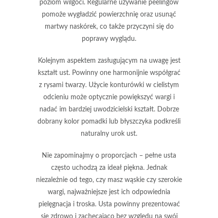
poziom wilgoci. Regularne używanie peelingów
pomoże wygładzić powierzchnię oraz usunąć
martwy naskórek, co także przyczyni się do
poprawy wyglądu.
Kolejnym aspektem zasługującym na uwagę jest
kształt ust
. Powinny one harmonijnie współgrać
z rysami twarzy. Użycie konturówki w cielistym
odcieniu może optycznie powiększyć wargi i
nadać im bardziej
uwodzicielski kształt
. Dobrze
dobrany kolor pomadki lub błyszczyka podkreśli
naturalny urok ust.
Nie zapominajmy o
proporcjach
– pełne usta
często uchodzą za ideał piękna. Jednak
niezależnie od tego, czy masz wąskie czy szerokie
wargi, najważniejsze jest ich odpowiednia
pielęgnacja i troska. Usta powinny prezentować
się zdrowo i zachęcająco bez względu na swój