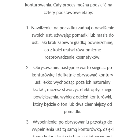
konturowania. Cały proces można podzielić na
cztery podstawowe etapy:
Nawilżenie
: na początku zadbaj o nawilżenie
swoich ust, używając pomadki lub masła do
ust. Taki krok zapewni gładką powierzchnię,
co z kolei ułatwi równomierne
rozprowadzenie kosmetyków.
Obrysowanie
: następnie warto sięgnąć po
konturówkę i delikatnie obrysować kontury
ust. lekko wychodząc poza ich naturalny
kształt, możesz stworzyć efekt optycznego
powiększenia. wybierz odcień konturówki,
który będzie o ton lub dwa ciemniejszy od
pomadki.
Wypełnienie
: po obrysowaniu przystąp do
wypełnienia ust tą samą konturówką. dzięki
temu kolor stanie się bardziej intensywny i