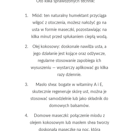
Oto kilka sprawdzonych technik:
Miód
: ten naturalny humektant przyciąga
wilgoć z otoczenia, możesz nałożyć go na
usta w formie maseczki, pozostawiając na
kilka minut przed spłukaniem ciepłą wodą.
Olej kokosowy
: doskonale nawilża usta, a
jego działanie jest kojące oraz odżywcze,
regularne stosowanie zapobiega ich
wysuszeniu — wystarczy aplikować go kilka
razy dziennie.
Masło shea
: bogate w witaminy A i E,
skutecznie regeneruje skórę ust, można je
stosować samodzielnie lub jako składnik do
domowych balsamów.
Domowe maseczki
: połączenie miodu z
olejem kokosowym lub masłem shea tworzy
doskonałą maseczkę na noc, która