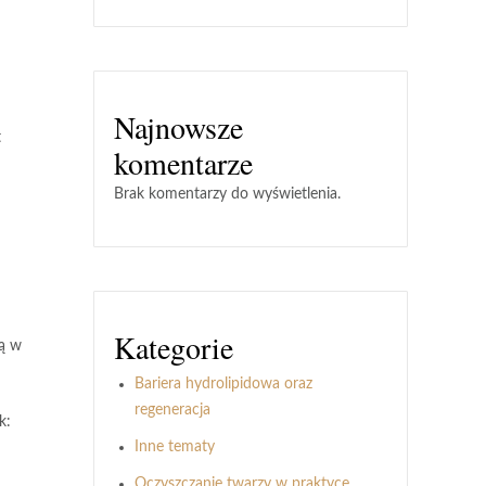
Najnowsze
t
komentarze
Brak komentarzy do wyświetlenia.
Kategorie
cą w
Bariera hydrolipidowa oraz
regeneracja
k:
Inne tematy
Oczyszczanie twarzy w praktyce