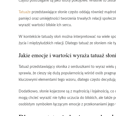
często postrzegane są jako istoty pokojowe. Właśnie to zestaw
Tatuaże
przedstawiające słonie często oddają również mądrość
pamięci oraz umiejętności tworzenia trwałych relacji społe
wyrazić wartości bliskie ich sercu.
W kontekście tatuaży słoń można interpretować na wiele sp
życia i międzyludzkich relacji. Dlatego tatuaż ze słoniem nie
Jakie emocje i wartości wyraża tatuaż słon
Tatuaż przedstawiający słonika z serduszkami
to wyraz wielu 
sprawia, że cieszy się dużą popularnością wśród osób pragną
kluczowymi elementami tego wzoru, dlatego często decydują si
Dodatkowo, słonie kojarzone są z
mądrością
i
lojalnością
, co
mogą chcieć wyrazić nie tylko uczucia do bliskich, ale także p
osobistym symbolem łączącym emocje z przekonaniami jego w