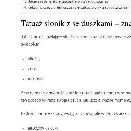
Jakie są różne style tatuaży słoni z serduszkami?
Gdzie najczęściej umieszcza się tatuaż słonik z serduszkami?
Tatuaż słonik z serduszkami – zn
Tatuaż przedstawiający słonika z serduszkami
to naprawdę wyj
symbolem:
miłości,
radości,
beztroski.
Słonie
, znane z
mądrości
oraz
lojalności
, nadają temu wzorowi
ten sposób wyrazić swoje uczucia lub uczcić ważne moment
Radość
i
beztroska
odgrywają kluczową rolę w tym wzorze. Sł
narodziny dziecka,