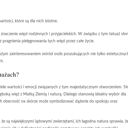
rtości, które są dla nich istotne.
 znaczenie więzi rodzinnych i przyjacielskich. W związku z tym tatuaż sło
z pragnienia pielęgnowania tych więzi przez całe życie.
ę dużym zainteresowaniem wśród osób poszukujących nie tylko estetycznyc
h.
tuażach?
wiele wartości i emocji związanych z tym majestatycznym stworzeniem. Sł
głęboką więź z
Matką Ziemią
i naturą. Dlatego stanowią idealny wybór dla
Ich obecność na skórze może symbolizować dążenie do spokoju oraz
 że są największymi lądowymi zwierzętami, ich łagodna natura sprawia, ż