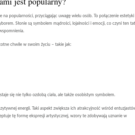
kami jest popularny?
e na popularności, przyciągając uwagę wielu osób. To połączenie estetyki
wyborem.
Słonie są symbolem mądrości, lojalności i emocji
, co czyni ten ta
 wspomnienia.
stotne chwile w swoim życiu – takie jak:
 staje się nie tylko ozdobą ciała, ale także osobistym symbolem.
ytywnej energii. Taki aspekt zwiększa ich atrakcyjność wśród entuzjastó
eptuje tę formę ekspresji artystycznej, wzory te zdobywają uznanie w