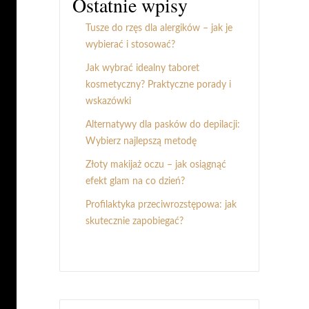
Ostatnie wpisy
Tusze do rzęs dla alergików – jak je
wybierać i stosować?
Jak wybrać idealny taboret
kosmetyczny? Praktyczne porady i
wskazówki
Alternatywy dla pasków do depilacji:
Wybierz najlepszą metodę
Złoty makijaż oczu – jak osiągnąć
efekt glam na co dzień?
Profilaktyka przeciwrozstępowa: jak
skutecznie zapobiegać?