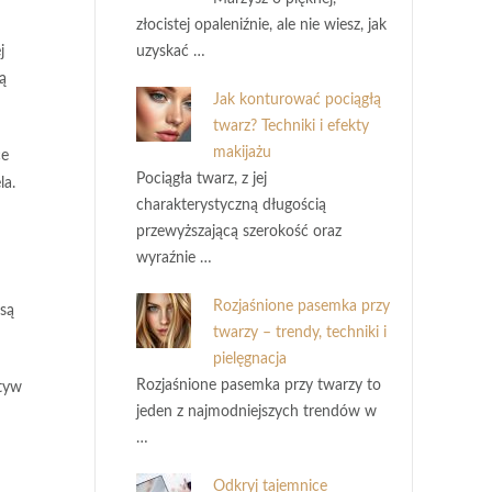
złocistej opaleniźnie, ale nie wiesz, jak
j
uzyskać …
ą
Jak konturować pociągłą
twarz? Techniki i efekty
makijażu
ce
Pociągła twarz, z jej
la.
charakterystyczną długością
przewyższającą szerokość oraz
wyraźnie …
Rozjaśnione pasemka przy
są
twarzy – trendy, techniki i
pielęgnacja
Rozjaśnione pasemka przy twarzy to
otyw
jeden z najmodniejszych trendów w
…
Odkryj tajemnice