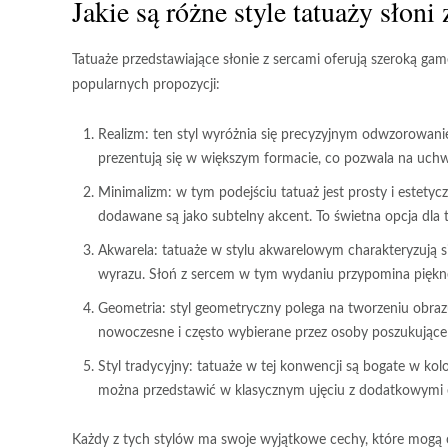
Jakie są różne
style tatuaży
słoni 
Tatuaże przedstawiające słonie z sercami
oferują szeroką gamę
popularnych propozycji:
Realizm
: ten styl wyróżnia się precyzyjnym odwzorowaniem
prezentują się w większym formacie, co pozwala na uchwy
Minimalizm
: w tym podejściu tatuaż jest prosty i estety
dodawane są jako subtelny akcent. To świetna opcja dla ty
Akwarela
: tatuaże w stylu akwarelowym charakteryzują s
wyrazu. Słoń z sercem w tym wydaniu przypomina piękn
Geometria
: styl geometryczny polega na tworzeniu obrazu 
nowoczesne i często wybierane przez osoby poszukujące
Styl tradycyjny
: tatuaże w tej konwencji są bogate w kolo
można przedstawić w klasycznym ujęciu z dodatkowymi 
Każdy z tych stylów ma swoje wyjątkowe cechy, które mogą 