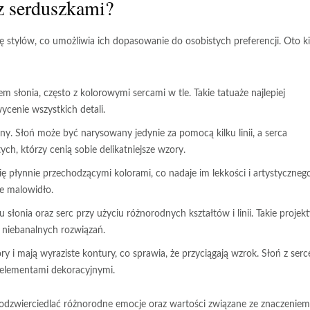
z serduszkami?
 stylów, co umożliwia ich dopasowanie do osobistych preferencji. Oto ki
 słonia, często z kolorowymi sercami w tle. Takie tatuaże najlepiej
cenie wszystkich detali.
czny. Słoń może być narysowany jedynie za pomocą kilku linii, a serca
ch, którzy cenią sobie delikatniejsze wzory.
ię płynnie przechodzącymi kolorami, co nadaje im lekkości i artystyczneg
e malowidło.
słonia oraz serc przy użyciu różnorodnych kształtów i linii. Takie projekt
 niebanalnych rozwiązań.
ry i mają wyraziste kontury, co sprawia, że przyciągają wzrok. Słoń z ser
elementami dekoracyjnymi.
odzwierciedlać różnorodne emocje oraz wartości związane ze znaczeniem