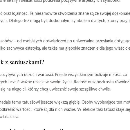
ienie siły i delikatności podkreśla pozytywne aspekty ich symboliki.
 oraz lojalność. Te niesamowite stworzenia znane są ze swojej doskonałe
cznych. Dlatego też mogą być doskonałym symbolem dla tych, którzy pragn
osobów – od osobistych doświadczeń po uniwersalne przesłania dotyczą
 tylko zachwyca estetyką, ale także ma
głębokie znaczenie
dla jego właścicie
ik z serduszkami?
pozytywnych uczuć i wartości. Przede wszystkim symbolizuje
miłość
, co
cych uczcić ważne relacje w swoim życiu.
Radość
oraz
beztroska
również 
ę na niego ci, którzy chcą uwiecznić swoje szczęśliwe chwile.
 nadaje temu tatuażowi jeszcze większą głębię. Osoby wybierające ten m
odkreślić wartości, które są dla nich ważne. W efekcie taki tatuaż staje się
łaściciela.