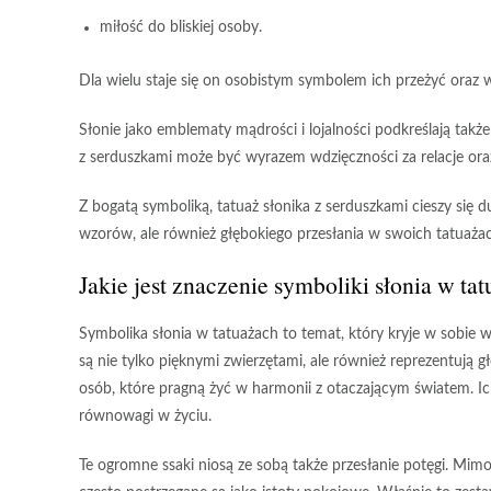
miłość do bliskiej osoby.
Dla wielu staje się on osobistym symbolem ich przeżyć oraz wa
Słonie
jako emblematy
mądrości
i
lojalności
podkreślają także
z serduszkami może być wyrazem
wdzięczności
za relacje ora
Z bogatą symboliką, tatuaż słonika z serduszkami cieszy si
wzorów, ale również
głębokiego przesłania
w swoich tatuażac
Jakie jest znaczenie symboliki słonia w ta
Symbolika słonia
w tatuażach to temat, który kryje w sobie 
są nie tylko pięknymi zwierzętami, ale również reprezentują 
osób, które pragną żyć w harmonii z otaczającym światem. 
równowagi w życiu.
Te ogromne ssaki niosą ze sobą także przesłanie potęgi. Mimo