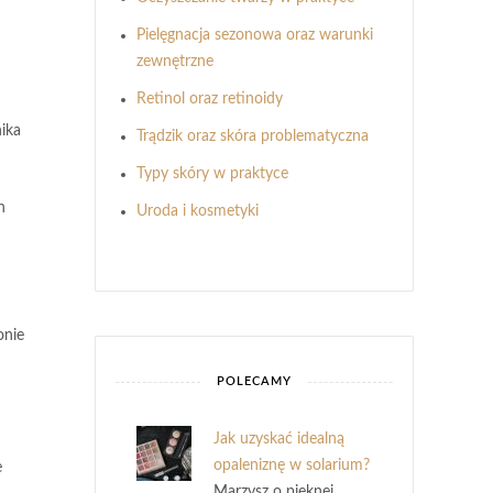
Pielęgnacja sezonowa oraz warunki
zewnętrzne
Retinol oraz retinoidy
nika
Trądzik oraz skóra problematyczna
Typy skóry w praktyce
h
Uroda i kosmetyki
onie
POLECAMY
Jak uzyskać idealną
opaleniznę w solarium?
e
Marzysz o pięknej,