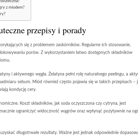
 skuteczna?
ągry z miodem?
ry?
teczne przepisy i porady
orykających się z problemem zaskórników. Regularne ich stosowanie,
 odblokowywaniu porów. Z wykorzystaniem łatwo dostępnych składników
domu.
latyny
i
aktywnego węgla
. Żelatyna pełni rolę naturalnego peelingu, a akt
i nadmiaru sebum.
Miód
również często pojawia się w takich przepisach – 
iają kondycję cery.
onomiczne. Koszt składników, jak
soda oczyszczona
czy
cytryna
, jest
nacznie ograniczyć widoczność wągrów oraz wpłynąć pozytywnie na og
yskać długotrwałe rezultaty. Ważne jest jednak odpowiednie dopasow