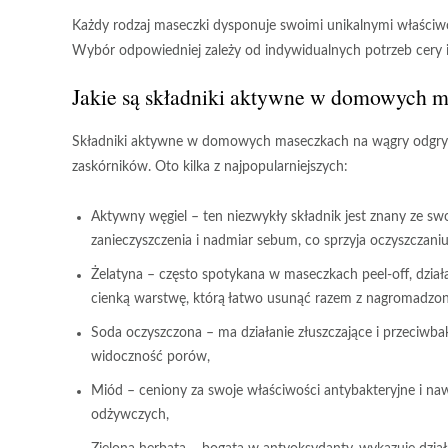
Każdy rodzaj maseczki dysponuje swoimi unikalnymi właściwo
Wybór odpowiedniej zależy od indywidualnych potrzeb cery i
Jakie są składniki aktywne w domowych 
Składniki aktywne
w domowych maseczkach na wągry odgrywaj
zaskórników. Oto kilka z najpopularniejszych:
Aktywny węgiel
– ten niezwykły składnik jest znany ze sw
zanieczyszczenia i nadmiar sebum, co sprzyja oczyszczani
Żelatyna
– często spotykana w maseczkach peel-off, działa
cienką warstwę, którą łatwo usunąć razem z nagromadzon
Soda oczyszczona
– ma działanie złuszczające i przeciwba
widoczność porów,
Miód
– ceniony za swoje właściwości antybakteryjne i naw
odżywczych,