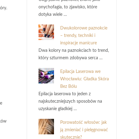
onychofagia, to zjawisko, które
óry.
dotyka wiele …
Dwukolorowe paznokcie
– trendy, techniki i
inspiracje manicure
Dwa kolory na paznokciach to trend,
który szturmem zdobywa serca …
Epilacja Laserowa we
Wrocławiu: Gładka Skóra
Bez Bólu
Epilacja laserowa to jeden z
najskuteczniejszych sposobów na
ze
uzyskanie gładkiej …
ików
Porowatość włosów: jak
ją zmieniać i pielęgnować
skutecznie?