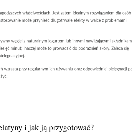
łagodzących właściwościach
. Jest zatem idealnym rozwiązaniem dla osób
 stosowanie
może przynieść długotrwałe efekty w walce z problemami
tywny węgiel
z naturalnym jogurtem lub innymi nawilżającymi składnikami
iesięć minut
; inaczej może to prowadzić do podrażnień skóry.
Zaleca się
ielęgnacyjnej.
ch
wzrasta przy regularnym ich używaniu oraz odpowiedniej pielęgnacji p
użyć:
latyny i jak ją przygotować?