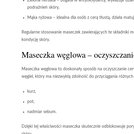
Zielona herbata
– bogata w antyoksydanty, wykazuje działa
podrażnień skóry,
Mąka ryżowa
– idealna dla osób z cerą tłustą, działa mat
Regularne stosowanie maseczek
zawierających te składniki 
kondycję skóry.
Maseczka węglowa – oczyszczani
Maseczka węglowa
to doskonały sposób na oczyszczanie cery
węgiel
, który ma niezwykłą zdolność do przyciągania różnych 
kurz,
pot,
nadmiar sebum.
Dzięki tej właściwości maseczka skutecznie odblokowuje por