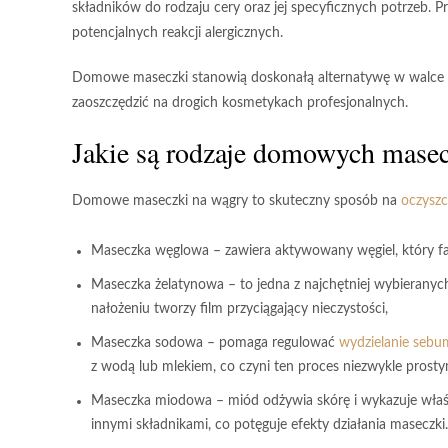
składników do rodzaju cery oraz jej specyficznych potrzeb. 
potencjalnych reakcji alergicznych.
Domowe maseczki
stanowią doskonałą alternatywę w walce 
zaoszczędzić na drogich kosmetykach profesjonalnych.
Jakie są rodzaje domowych mase
Domowe maseczki na wągry
to skuteczny sposób na
oczyszc
Maseczka węglowa
– zawiera aktywowany węgiel, który fa
Maseczka żelatynowa
– to jedna z najchętniej wybieranych
nałożeniu tworzy film przyciągający nieczystości,
Maseczka sodowa
– pomaga regulować
wydzielanie sebu
z wodą lub mlekiem, co czyni ten proces niezwykle prosty
Maseczka miodowa
– miód odżywia skórę i wykazuje właś
innymi składnikami, co potęguje efekty działania maseczki.