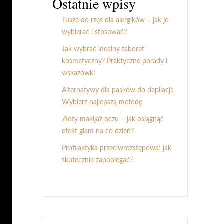
Ostatnie wpisy
Tusze do rzęs dla alergików – jak je
wybierać i stosować?
Jak wybrać idealny taboret
kosmetyczny? Praktyczne porady i
wskazówki
Alternatywy dla pasków do depilacji:
Wybierz najlepszą metodę
Złoty makijaż oczu – jak osiągnąć
efekt glam na co dzień?
Profilaktyka przeciwrozstępowa: jak
skutecznie zapobiegać?