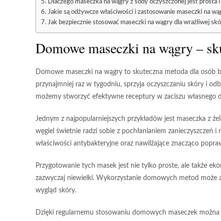
Dlaczego maseczka na wągry z sody oczyszczonej jest prosta i
Jakie są odżywcze właściwości i zastosowanie maseczki na w
Jak bezpiecznie stosować maseczki na wągry dla wrażliwej skó
Domowe maseczki na wągry – sku
Domowe maseczki na wągry
to skuteczna metoda dla osób b
przynajmniej raz w tygodniu, sprzyja oczyszczaniu skóry i
możemy stworzyć efektywne receptury w zaciszu własnego 
Jednym z najpopularniejszych przykładów jest maseczka z
że
węgiel świetnie radzi sobie z pochłanianiem zanieczyszczeń 
właściwości antybakteryjne oraz nawilżające znacząco popraw
Przygotowanie tych masek jest nie tylko proste, ale także ek
zazwyczaj niewielki. Wykorzystanie domowych metod może z
wygląd skóry.
Dzięki regularnemu stosowaniu domowych maseczek można uz