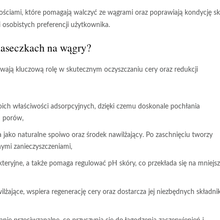
ściami, które pomagają walczyć ze wągrami oraz poprawiają kondycję sk
 osobistych preferencji użytkownika.
maseczkach na wągry?
ą kluczową rolę w skutecznym oczyszczaniu cery oraz redukcji
oich właściwości adsorpcyjnych, dzięki czemu doskonale pochłania
u porów,
 jako naturalne spoiwo oraz środek nawilżający. Po zaschnięciu tworzy
ymi zanieczyszczeniami,
kteryjne, a także pomaga regulować pH skóry, co przekłada się na mniejs
ilżające, wspiera regenerację cery oraz dostarcza jej niezbędnych składn