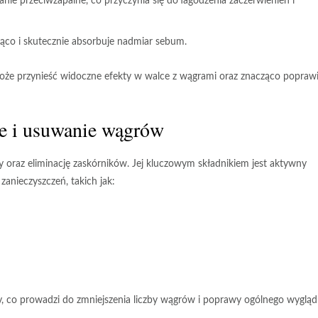
nie przeciwzapalne, co przyczynia się do łagodzenia zaczerwienień i
ująco i skutecznie absorbuje nadmiar sebum.
może przynieść widoczne efekty w walce z wągrami oraz znacząco popraw
e i
usuwanie wągrów
 oraz eliminację zaskórników. Jej kluczowym składnikiem jest
aktywny
zanieczyszczeń, takich jak:
y, co prowadzi do zmniejszenia liczby wągrów i poprawy ogólnego wyglą