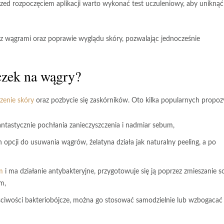
Przed rozpoczęciem aplikacji warto wykonać test uczuleniowy, aby uniknąć
z wągrami oraz poprawie wyglądu skóry, pozwalając jednocześnie
czek na wągry?
zenie skóry
oraz pozbycie się zaskórników. Oto kilka popularnych propozy
ntastycznie pochłania zanieczyszczenia i nadmiar sebum,
 opcji do usuwania wągrów, żelatyna działa jak naturalny peeling, a po
m
i ma działanie antybakteryjne, przygotowuje się ją poprzez zmieszanie s
m,
ciwości bakteriobójcze, można go stosować samodzielnie lub wzbogacać