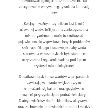
powodować pęknięcia oraz podrażnienia,
co
zdecydowanie wpływa negatywnie na kondycję
cery.
Kolejnym ważnym czynnikiem jest
jakość
używanej wody.
Jeśli jest ona zanieczyszczona
mikroorganizmami, może to skutkować
pojawieniem się wyprysków i innych problemów
skórnych. Dlatego kluczowe jest, aby woda
stosowana w kosmetykach była starannie
oczyszczona i regularnie badana pod kątem
czystości mikrobiologicznej.
Dodatkowo
brak konserwantów
w preparatach
zawierających wodę zwiększa ryzyko
namnażania się bakterii oraz grzybów, co
również przyczynia się do podrażnień skóry.
Dlatego
właściwy dobór składników aktywnych
oraz zachowanie odpowiednich proporcji
między