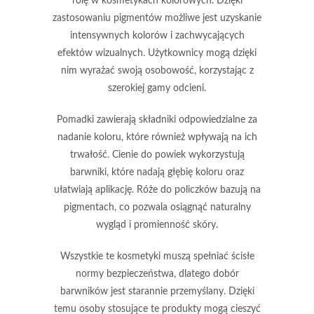
rolę w
kosmetykach kolorowych
. Dzięki
zastosowaniu
pigmentów
możliwe jest uzyskanie
intensywnych kolorów i zachwycających
efektów wizualnych. Użytkownicy mogą dzięki
nim wyrażać swoją osobowość, korzystając z
szerokiej gamy odcieni.
Pomadki
zawierają składniki odpowiedzialne za
nadanie koloru, które również wpływają na ich
trwałość.
Cienie do powiek
wykorzystują
barwniki, które nadają głębię koloru oraz
ułatwiają aplikację.
Róże do policzków
bazują na
pigmentach, co pozwala osiągnąć naturalny
wygląd i promienność skóry.
Wszystkie te kosmetyki muszą spełniać ścisłe
normy bezpieczeństwa, dlatego dobór
barwników
jest starannie przemyślany. Dzięki
temu osoby stosujące te produkty mogą cieszyć