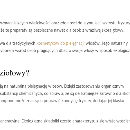
zmacniających właściwości oraz zdolności do stymulacji wzrostu fryzury
 że te preparaty są bezpieczne nawet dla osób z wrażliwą skórą głowy.
ywa dla tradycyjnych
kosmetyków do pielęgnacji
włosów. Jego naturalny
 wyborem wśród osób pragnących dbać o swoje włosy w sposób ekologicz
ziołowy?
ją na naturalną pielęgnację włosów. Dzięki zastosowaniu
organicznym
substancji chemicznych, co sprawia, że są delikatniejsze zarówno dla skó
szamponu może znacząco poprawić kondycję fryzury, dodając jej
blasku
i
neracyjne. Ekologiczne składniki często charakteryzują się właściwościa