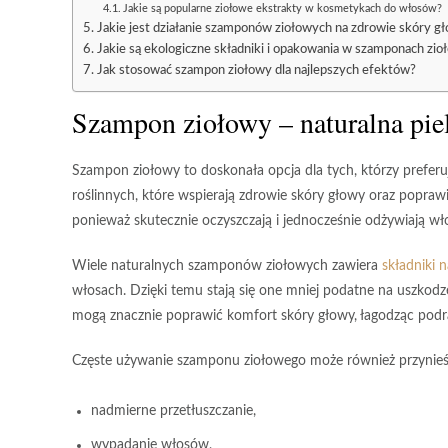
Jakie są popularne ziołowe ekstrakty w kosmetykach do włosów?
Jakie jest działanie szamponów ziołowych na zdrowie skóry g
Jakie są ekologiczne składniki i opakowania w szamponach zi
Jak stosować szampon ziołowy dla najlepszych efektów?
Szampon ziołowy –
naturalna pi
Szampon ziołowy
to doskonała opcja dla tych, którzy prefer
roślinnych
, które wspierają zdrowie skóry głowy oraz popraw
ponieważ skutecznie oczyszczają i jednocześnie odżywiają włos
Wiele naturalnych szamponów ziołowych zawiera
składniki n
włosach. Dzięki temu stają się one mniej podatne na uszkodz
mogą znacznie poprawić komfort skóry głowy, łagodząc podraż
Częste używanie szamponu ziołowego może również przynieść
nadmierne przetłuszczanie,
wypadanie włosów,