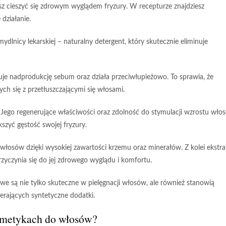
z cieszyć się zdrowym wyglądem fryzury. W recepturze znajdziesz
działanie.
mydlnicy lekarskiej
– naturalny detergent, który skutecznie eliminuje
luje nadprodukcję sebum oraz działa przeciwłupieżowo. To sprawia, że
h się z przetłuszczającymi się włosami.
. Jego regenerujące właściwości oraz zdolność do stymulacji wzrostu wło
zyć gęstość swojej fryzury.
włosów dzięki wysokiej zawartości krzemu oraz minerałów. Z kolei
ekstra
rzyczynia się do jej zdrowego wyglądu i komfortu.
we są nie tylko skuteczne w pielęgnacji włosów, ale również stanowią
erających syntetyczne dodatki.
osmetykach do włosów?