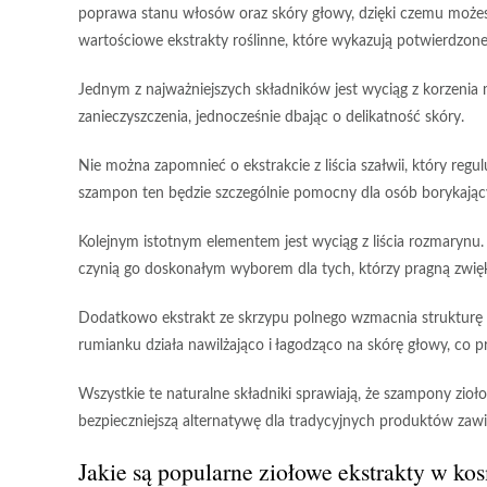
poprawa stanu włosów oraz skóry głowy, dzięki czemu możes
wartościowe ekstrakty roślinne, które wykazują potwierdzone 
Jednym z najważniejszych składników jest
wyciąg z korzenia 
zanieczyszczenia, jednocześnie dbając o delikatność skóry.
Nie można zapomnieć o
ekstrakcie z liścia szałwii
, który regu
szampon ten będzie szczególnie pomocny dla osób borykającyc
Kolejnym istotnym elementem jest
wyciąg z liścia rozmarynu
czynią go doskonałym wyborem dla tych, którzy pragną zwięks
Dodatkowo
ekstrakt ze skrzypu polnego
wzmacnia strukturę 
rumianku
działa nawilżająco i łagodząco na skórę głowy, co p
Wszystkie te naturalne składniki
sprawiają, że szampony zioło
bezpieczniejszą alternatywę dla tradycyjnych produktów zawi
Jakie są popularne ziołowe ekstrakty w k