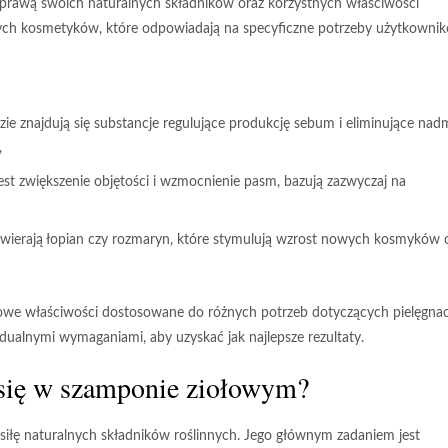
 sprawą swoich naturalnych składników oraz korzystnych właściwości
tych kosmetyków, które odpowiadają na specyficzne potrzeby użytkowni
zie znajdują się substancje regulujące produkcję sebum i eliminujące nad
,
st zwiększenie objętości i wzmocnienie pasm, bazują zazwyczaj na
wierają łopian czy rozmaryn, które stymulują wzrost nowych kosmyków 
owe właściwości
dostosowane do różnych potrzeb dotyczących pielęgnac
dualnymi wymaganiami, aby uzyskać jak najlepsze rezultaty.
ą się w szamponie ziołowym?
siłę naturalnych składników roślinnych. Jego głównym zadaniem jest