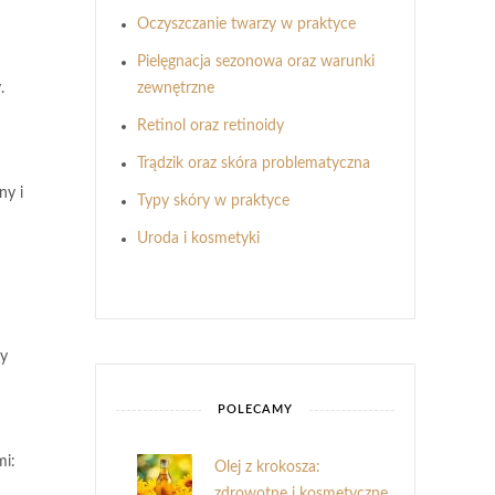
Oczyszczanie twarzy w praktyce
Pielęgnacja sezonowa oraz warunki
.
zewnętrzne
Retinol oraz retinoidy
Trądzik oraz skóra problematyczna
ny i
Typy skóry w praktyce
Uroda i kosmetyki
ry
POLECAMY
mi:
Olej z krokosza:
zdrowotne i kosmetyczne