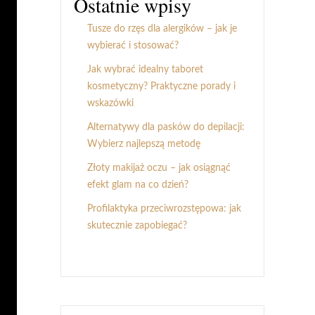
Ostatnie wpisy
Tusze do rzęs dla alergików – jak je
wybierać i stosować?
Jak wybrać idealny taboret
kosmetyczny? Praktyczne porady i
wskazówki
Alternatywy dla pasków do depilacji:
Wybierz najlepszą metodę
Złoty makijaż oczu – jak osiągnąć
efekt glam na co dzień?
Profilaktyka przeciwrozstępowa: jak
skutecznie zapobiegać?