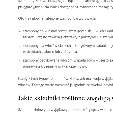
Szampony ziołowe
cieszą się rosnącą popularnością, a to za
pielęgnacyjnych. Na rynku dostępne są różnorodne rodzaje 
Oto trzy główne kategorie szamponów ziołowych:
szampony do włosów przetłuszczających się
– w ich skład
tłuszczu, często zawierają ekstrakty z pokrzywy lub szałwii
szampony dla włosów cienkich
– ich głównym zadaniem je
ekstraktach z aloesu lub żeń-szenia,
szampony dedykowane włosom wypadającym
– często za
poprawiają krążenie krwi w skórze głowy.
Każdy z tych typów szamponów ziołowych ma swoje wyjątk
włosów. Dlatego warto wybierać je zgodnie ze swoimi indywi
Jakie składniki roślinne znajduj
Szampon ziołowy
to wyjątkowy produkt, który łączy w sobie 