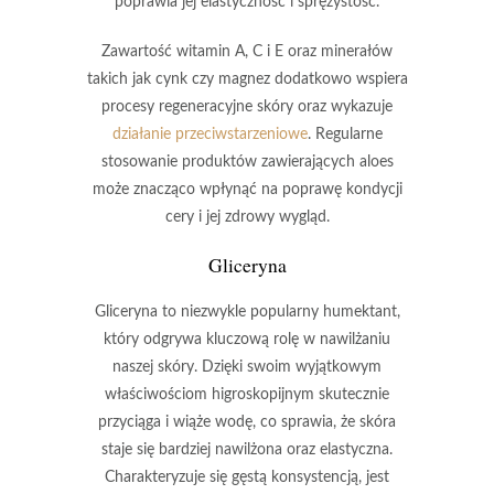
poprawia jej elastyczność i sprężystość
.
Zawartość
witamin A, C i E
oraz minerałów
takich jak
cynk
czy
magnez
dodatkowo wspiera
procesy regeneracyjne skóry oraz wykazuje
działanie przeciwstarzeniowe
. Regularne
stosowanie produktów zawierających aloes
może znacząco wpłynąć na poprawę kondycji
cery i jej zdrowy wygląd.
Gliceryna
Gliceryna
to niezwykle popularny humektant,
który odgrywa kluczową rolę w nawilżaniu
naszej skóry. Dzięki swoim wyjątkowym
właściwościom higroskopijnym skutecznie
przyciąga i wiąże wodę, co sprawia, że skóra
staje się bardziej nawilżona oraz elastyczna.
Charakteryzuje się gęstą konsystencją, jest