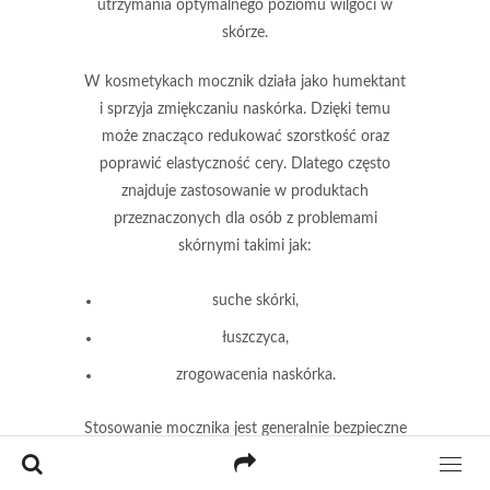
utrzymania optymalnego poziomu wilgoci w
skórze.
W kosmetykach mocznik działa jako humektant
i sprzyja zmiękczaniu naskórka. Dzięki temu
może znacząco redukować szorstkość oraz
poprawić elastyczność cery. Dlatego często
znajduje zastosowanie w produktach
przeznaczonych dla osób z problemami
skórnymi takimi jak:
suche skórki,
łuszczyca,
zrogowacenia naskórka.
Stosowanie mocznika jest generalnie bezpieczne
i rzadko prowadzi do reakcji alergicznych.
Niemniej jednak u niektórych osób mogą