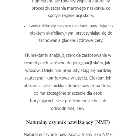
humektant, ale również wspiera naturalny
proces złuszczania martwego naskórka, co
sprzyja regeneracji skóry,
kwas mlekowy
, łączący działanie nawilżające z
efektem eksfoliacyjnym, przyczyniając się do
zachowania gładkiej i zdrowej cery.
Humektanty znajdują szerokie zastosowanie w
kosmetykach zarówno do pielęgnacji skóry, jak i
włosów. Dzięki nim produkty stają się bardziej
skuteczne i komfortowe w użyciu. Efektem ich
obecności jest
miękka i dobrze nawilżona skóra
,
co ma szczególne znaczenie dla osób
borykających się z problemem
suchej lub
odwodnionej cery
.
Naturalny czynnik nawilżający (NMF)
Naturalny czynnik nawilżający
, znany jako NMF,