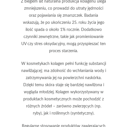
Z biegiem lat naturalna produkcja kolagenu ulega
zmniejszeniu, co prowadzi do utraty jędrności
oraz pojawiania się zmarszczek. Badania
wskazują, że po ukończeniu 25. roku życia jego
ilość spada o około 1% rocznie. Dodatkowo
czynniki zewnętrzne, takie jak
promieniowanie
UV
czy
stres oksydacyjny
, mogą przyspieszać ten
proces starzenia.
W kosmetykach kolagen pełni funkcję substancji
nawilżającej; ma zdolność do wchłaniania wody i
zatrzymywania jej na powierzchni naskórka.
Dzięki temu skóra staje się bardziej nawilżona i
wygląda młodziej. Kolagen wykorzystywany w
produktach kosmetycznych może pochodzić z
różnych źródeł – zarówno zwierzęcych (np.
ryby), jak i roślinnych (syntetyczny).
Regularne stosowanie
produktów zawierających