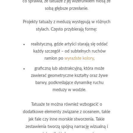
co sprawia, że tatuaże z jej wizerunkiem niosą ze
sobą głębsze przesłanie.
Projekty tatuaży z meduzą występują w różnych
stylach. Często przybierają formę:
realistyczną
, gdzie artyści starają się oddać
każdy szczegół – od subtelnych ruchów
ramion po
wyraziste kolory
,
graficzną
lub
abstrakcyjną
, która może
zawierać geometryczne kształty oraz żywe
barwy, podkreślające dynamikę ruchu
meduzy w wodzie.
Tatuaże te można również wzbogacić o
dodatkowe elementy związane z oceanem, takie
jak fale czy inne morskie stworzenia. Takie
zestawienia tworzą spójną narrację wizualną i