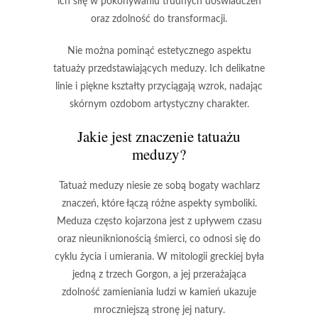
ich siłę w pokonywaniu trudnych doświadczeń
oraz
zdolność do transformacji
.
Nie można pominąć estetycznego aspektu
tatuaży przedstawiających meduzy. Ich
delikatne
linie
i
piękne kształty
przyciągają wzrok, nadając
skórnym ozdobom
artystyczny charakter
.
Jakie jest znaczenie tatuażu
meduzy?
Tatuaż meduzy
niesie ze sobą bogaty wachlarz
znaczeń, które łączą różne aspekty symboliki.
Meduza często kojarzona jest z
upływem czasu
oraz
nieuniknionością śmierci
, co odnosi się do
cyklu życia i umierania. W mitologii greckiej była
jedną z trzech Gorgon, a jej przerażająca
zdolność zamieniania ludzi w kamień ukazuje
mroczniejszą stronę jej natury.