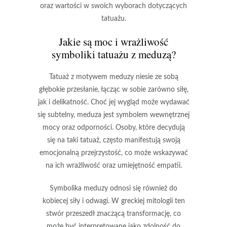
oraz wartości w swoich wyborach dotyczących
tatuażu.
Jakie są moc i wrażliwość
symboliki tatuażu z meduzą?
Tatuaż z motywem meduzy
niesie ze sobą
głębokie przesłanie, łącząc w sobie zarówno
siłę
,
jak i
delikatność
. Choć jej wygląd może wydawać
się subtelny, meduza jest symbolem
wewnętrznej
mocy
oraz
odporności
. Osoby, które decydują
się na taki tatuaż, często manifestują swoją
emocjonalną przejrzystość
, co może wskazywać
na ich
wrażliwość
oraz
umiejętność empatii
.
Symbolika meduzy
odnosi się również do
kobiecej siły
i
odwagi
. W greckiej mitologii ten
stwór przeszedł znaczącą transformację, co
może być interpretowane jako zdolność do