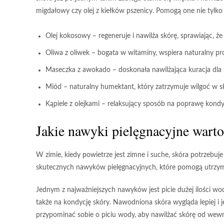
migdałowy czy olej z kiełków pszenicy. Pomogą one nie tylko w
Olej kokosowy
– regeneruje i nawilża skórę, sprawiając, że 
Oliwa z oliwek
– bogata w witaminy, wspiera naturalny pro
Maseczka z awokado
– doskonała nawilżająca kuracja dla 
Miód
– naturalny humektant, który zatrzymuje wilgoć w s
Kąpiele z olejkami
– relaksujący sposób na poprawę kondyc
Jakie nawyki pielęgnacyjne wart
W zimie, kiedy powietrze jest zimne i suche, skóra potrzebuje
skutecznych nawyków pielęgnacyjnych, które pomogą utrzym
Jednym z najważniejszych nawyków jest
picie dużej ilości wo
także na kondycję skóry. Nawodniona skóra wygląda lepiej i je
przypominać sobie o piciu wody, aby nawilżać skórę od wewn