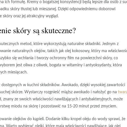
ich formułę. Kremy o bogatszej konsystencji będą lepsze dla osób z s
ypadku skóry tłustej lub mieszanej. Dzięki odpowiedniemu doborowi
skóry oraz jej atrakcyjny wygląd.
nie skóry są skuteczne?
utecznych metod, które wykorzystują naturalne składniki. Jednym z
sowanie
naturalnych olejów
, takich jak olej kokosowy, który ma właściwośc
 szybko się wchłania i tworzy ochronny film na powierzchni skóry, co
wyborem jest oliwa z oliwek, bogata w witaminy i antyoksydanty, która
wych miesiącach.
 dostępnych w kuchni składników.
Awokado
, dzięki wysokiej zawartości
suchej skórze. Wystarczy rozgnieść miąższ awokado i nałożyć go na
twar
d
, znany ze swoich właściwości nawilżających i antybakteryjnych, może
warstwę miodu na skórę i pozostawić na 15-20 minut przed zmyciem.
wanie olejków do kąpieli. Dodanie kilku kropel oleju do wody sprawi, że
na. Warto wybierać olejki, które mają właściwości nawilżające, jak olej