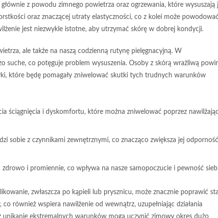
głównie z powodu zimnego powietrza oraz ogrzewania, które wysuszają j
orstkości
oraz znaczącej utraty elastyczności, co z kolei może powodowa
ilżenie
jest niezwykle istotne, aby utrzymać skórę w dobrej kondycji.
etrza, ale także na naszą codzienną rutynę pielęgnacyjną. W
zo suche, co potęguje problem wysuszenia. Osoby z skórą wrażliwą powi
tyki, które będę pomagały zniwelować skutki tych trudnych warunków
ia ściągnięcia i dyskomfortu, które można zniwelować poprzez nawilżają
radzi sobie z czynnikami zewnętrznymi, co znacząco zwiększa jej odpornoś
a zdrowo i promiennie, co wpływa na nasze samopoczucie i pewność siebi
ikowanie, zwłaszcza po kąpieli lub prysznicu, może znacznie poprawić st
, co również wspiera nawilżenie od wewnątrz, uzupełniając działania
az unikanie ekstremalnych warunków mogą uczynić zimowy okres dużo