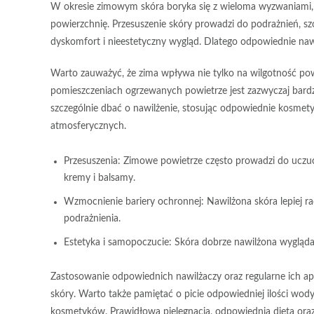
W okresie zimowym skóra boryka się z wieloma wyzwaniami, 
powierzchnię. Przesuszenie skóry prowadzi do
podrażnień
,
sz
dyskomfort i nieestetyczny wygląd. Dlatego odpowiednie
naw
Warto zauważyć, że zima wpływa nie tylko na wilgotność powi
pomieszczeniach ogrzewanych powietrze jest zazwyczaj bard
szczególnie dbać o nawilżenie, stosując odpowiednie kosme
atmosferycznych.
Przesuszenia
: Zimowe powietrze często prowadzi do uczuc
kremy i balsamy.
Wzmocnienie bariery ochronnej
: Nawilżona skóra lepiej 
podrażnienia.
Estetyka i samopoczucie
: Skóra dobrze nawilżona wygląd
Zastosowanie odpowiednich nawilżaczy oraz regularne ich apl
skóry. Warto także pamiętać o picie odpowiedniej ilości wody
kosmetyków. Prawidłowa pielęgnacja, odpowiednia dieta or