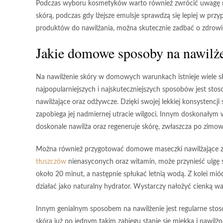
Podczas wyboru kosmetyków warto również zwrócić uwagę na 
skórą, podczas gdy lżejsze emulsje sprawdzą się lepiej w prz
produktów do nawilżania, można skutecznie zadbać o zdrowie 
Jakie domowe sposoby na nawilże
Na nawilżenie skóry w domowych warunkach istnieje wiele sk
najpopularniejszych i najskuteczniejszych sposobów jest sto
nawilżające oraz odżywcze. Dzięki swojej lekkiej konsystencji
zapobiega jej nadmiernej utracie wilgoci. Innym doskonałym 
doskonale nawilża oraz regeneruje skórę, zwłaszcza po zimo
Można również przygotować domowe maseczki nawilżające z
tłuszczów
nienasyconych oraz witamin, może przynieść ulgę 
około 20 minut, a następnie spłukać letnią wodą. Z kolei
mió
działać jako naturalny hydrator. Wystarczy nałożyć cienką 
Innym genialnym sposobem na nawilżenie jest regularne stoso
skóra już po jednym takim zabiegu stanie się miękka i nawilżo