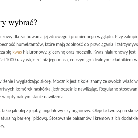
óry wybrać?
czowy dla zachowania jej zdrowego i promiennego wyglądu. Przy zakupi
obecność
humektantów
, które mają zdolność do przyciągania i zatrzymyw
cza się
kwas
hialuronowy
, glicerynę oraz mocznik. Kwas hialuronowy jest
ści 1000 razy większej niż jego masa, co czyni go idealnym składnikiem w
ilżenie i wygładzając skórę. Mocznik jest z kolei znany ze swoich właściw
rtwych komórek naskórka, jednocześnie nawilżając. Regularne stosowan
ę w optymalnym stanie nawilżenia.
, takie jak olej z jojoby, migdałowy czy arganowy. Oleje te tworzą na skór
naturalną barierę lipidową. Stosowanie balsamów i kremów z ich dodatki
ry.