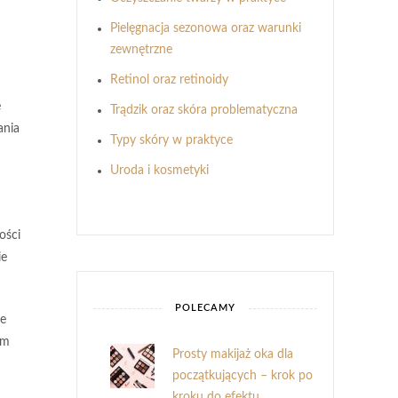
Pielęgnacja sezonowa oraz warunki
zewnętrzne
Retinol oraz retinoidy
e
Trądzik oraz skóra problematyczna
ania
Typy skóry w praktyce
Uroda i kosmetyki
ości
ie
POLECAMY
ze
em
Prosty makijaż oka dla
początkujących – krok po
kroku do efektu