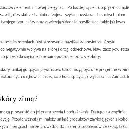
kluczowy element zimowej pielęgnacji. Po każdej kąpieli lub prysznicu apli
asz wilgoć w skórze i zminimalizujesz ryzyko powstawania suchych plam.
wojego typu skóry oraz zawierają składniki nawilżające, takie jak kwas
 w pomieszczeniach, jest
stosowanie nawilżaczy powietrza
. Częste
, co negatywnie wpływa na skórę i drogi oddechowe. Nawilżacz powietrza
 przekłada się na lepsze samopoczucie i zdrowie skóry.
 skóry,
unikaj gorących pryszniców
. Choć mogą być one przyjemne w zi
uralnych olejków ze skóry, co z kolei sprzyja jej wysuszaniu. Zamiast t
 skóry zimą?
mogą prowadzić do jej przesuszenia i podrażnienia. Dlatego szczególnie
ndycję. Przede wszystkim, należy
unikać produktów zawierających alkohol
wych miesiącach może prowadzić do nasilenia problemów ze skórą, takich