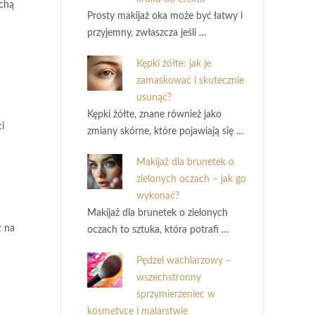
uchą
Prosty makijaż oka może być łatwy i
przyjemny, zwłaszcza jeśli …
Kępki żółte: jak je
zamaskować i skutecznie
usunąć?
Kępki żółte, znane również jako
i
zmiany skórne, które pojawiają się …
Makijaż dla brunetek o
zielonych oczach – jak go
wykonać?
Makijaż dla brunetek o zielonych
z
na
oczach to sztuka, która potrafi …
Pędzel wachlarzowy –
wszechstronny
sprzymierzeniec w
kosmetyce i malarstwie