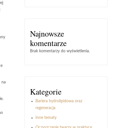
ej
ć
Najnowsze
nny
komentarze
Brak komentarzy do wyświetlenia.
ce
ć na
Kategorie
e.
Bariera hydrolipidowa oraz
regeneracja
an
Inne tematy
Oczyszczanie twarzy w praktyce