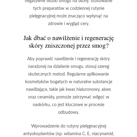
negatywne skutki smogu na skórę. Stosowanie
tych preparatów w codziennej rutynie
pielęgnacyjnej może znacząco wpłynąć na
zdrowie i wygląd cery.
Jak dbać o nawilżenie i regenerację
skóry zniszczonej przez smog?
Aby poprawić
nawilżenie
i
regenerację
skóry
narażonej na działanie smogu, stosuj szereg
skutecznych metod. Regularne aplikowanie
kosmetyków bogatych w naturalne substancje
nawilżające, takie jak
kwas hialuronowy
, aloes
oraz ceramidy, pomoże zatrzymać wilgoć w
naskórku, co jest kluczowe w procesie
odbudowy.
Wprowadzenie do rutyny pielęgnacyjnej
antyoksydantów
(np. witamina C, E, niacynamid,