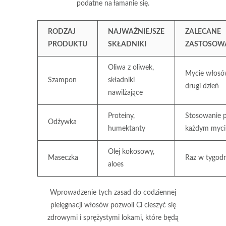
podatne na łamanie się.
RODZAJ
NAJWAŻNIEJSZE
ZALECANE
PRODUKTU
SKŁADNIKI
ZASTOSOW
Oliwa z oliwek,
Mycie włosó
Szampon
składniki
drugi dzień
nawilżające
Proteiny,
Stosowanie 
Odżywka
humektanty
każdym myci
Olej kokosowy,
Maseczka
Raz w tygod
aloes
Wprowadzenie tych zasad do codziennej
pielęgnacji włosów pozwoli Ci cieszyć się
zdrowymi i sprężystymi lokami, które będą