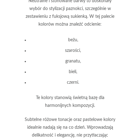
Neutralne
i
stonowane barwy
to doskonały
wybór do stylizacji paznokci, szczególnie w
zestawieniu z fuksjową sukienką. W tej palecie
kolorów można znaleźć odcienie:
beżu,
szarości,
granatu,
bieli,
czerni.
Te kolory stanowią świetną bazę dla
harmonijnych kompozycji.
Subtelne różowe tonacje
oraz
pastelowe kolory
idealnie nadają się na co dzień. Wprowadzają
delikatność i elegancję, nie przytłaczając