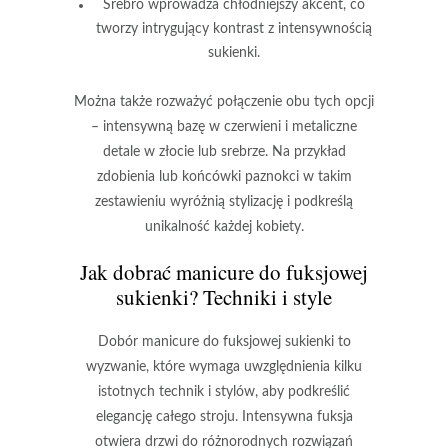
Srebro
wprowadza chłodniejszy akcent, co
tworzy
intrygujący kontrast
z intensywnością
sukienki.
Można także rozważyć połączenie obu tych opcji
–
intensywną bazę
w czerwieni i
metaliczne
detale
w złocie lub srebrze. Na przykład
zdobienia
lub
końcówki paznokci
w takim
zestawieniu wyróżnią stylizację i podkreślą
unikalność każdej kobiety
.
Jak dobrać manicure do fuksjowej
sukienki? Techniki i style
Dobór manicure
do fuksjowej sukienki to
wyzwanie, które wymaga uwzględnienia kilku
istotnych technik i stylów, aby podkreślić
elegancję całego stroju.
Intensywna fuksja
otwiera drzwi do różnorodnych rozwiązań