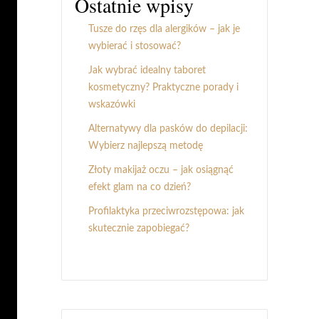
Ostatnie wpisy
Tusze do rzęs dla alergików – jak je
wybierać i stosować?
Jak wybrać idealny taboret
kosmetyczny? Praktyczne porady i
wskazówki
Alternatywy dla pasków do depilacji:
Wybierz najlepszą metodę
Złoty makijaż oczu – jak osiągnąć
efekt glam na co dzień?
Profilaktyka przeciwrozstępowa: jak
skutecznie zapobiegać?