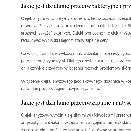
Jakie jest działanie przeciwbakteryjne i 
Olejek anyżowy
to potężny środek o właściwościach
przeciw
dowodzą, że działa on z powodzeniem na bakterie takie jak
S
groźnych zakażeń skórnych. Dzięki tym cechom olejek anyżo
redukować wypryski i łagodzi stany zapalne cery.
Co więcej, ten olejek wykazuje także działanie
przeciwgrzybic
patogenami grzybowymi. Dlatego często stosuje się go w tera
on niezwykle przydatny w leczeniu różnych problemów skórn
Włączenie olejku anyżowego jako aktywnego składnika w kos
naturalne procesy regeneracyjne organizmu.
Jakie jest działanie przeciwzapalne i ant
Olejek anyżowy
wyróżnia się silnymi właściwościami przeciwz
antyseptyczne działanie
wspiera proces gojenia ran oraz skut
zastosowanie – można go wykorzystać zarówno w
aromatera