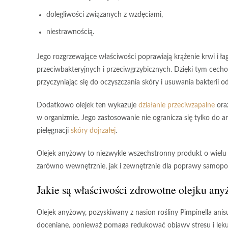
dolegliwości związanych z wzdęciami,
niestrawnością.
Jego rozgrzewające właściwości poprawiają krążenie krwi i ł
przeciwbakteryjnych i przeciwgrzybicznych. Dzięki tym cecho
przyczyniając się do oczyszczania skóry i usuwania bakterii 
Dodatkowo olejek ten wykazuje
działanie przeciwzapalne
oraz
w organizmie. Jego zastosowanie nie ogranicza się tylko do 
pielęgnacji
skóry dojrzałej
.
Olejek anyżowy
to niezwykle wszechstronny produkt o wiel
zarówno wewnętrznie, jak i zewnętrznie dla poprawy samopoc
Jakie są właściwości zdrowotne olejku an
Olejek anyżowy
, pozyskiwany z nasion rośliny
Pimpinella ani
doceniane, ponieważ pomaga redukować objawy stresu i lęku, 