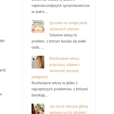
najskuteczniejszych sprzymierzeńców
w walce …
Sposoby na zmiękczenie
sztywnych włosów
Sztywne włosy to
ego
problem, z którym boryka się wiele
osób, …
Rozdwojone włosy:
przyczyny, objawy i
ącej
skuteczne sposoby
pielęgnacji
Rozdwojone włosy to jeden z
najczęstszych problemów, z którymi
ne
borykają …
Jak mycie włosów glinką
wpływa na ich zdrowie i