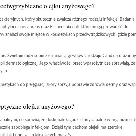
przeciwgrzybiczne olejku anyżowego?
bakteryjnych
, który skutecznie zwalcza różnego rodzaju infekcje. Badania
taphylococcus aureus
oraz
Escherichia coli
, które mogą prowadzić do
wy znalazł swoje miejsce w kosmetykach przeciwtrądzikowych, gdzie po
zne
. Świetnie radzi sobie z eliminacją grzybów z rodzaju
Candida
oraz inn
pii dermatologicznej. Jego właściwości
przeciwpasożytnicze
sprawiają, że 
ych.
metykach do pielęgnacji skóry sprzyja poprawie zdrowia dermy oraz wsp
yseptyczne olejku anyżowego?
apalnymi, co sprawia, że doskonale łagodzi stany zapalne w organizmie. 
ecznie zapobiega infekcjom. Dzięki tym cechom olejek ma szerokie
pii
, jak i podczas relaksujących masaży.