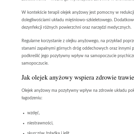
W kontekście terapii olejek anyżowy jest pomocny w redukcji 
dolegliwościami układu mięśniowo-szkieletowego. Dodatkowo 
dezynfekcji różnych powierzchni oraz narzędzi medycznych.
Regularne korzystanie z olejku anyżowego
, na przykład popr
stanami zapalnymi górnych dróg oddechowych oraz innymi
podkreślić jego pozytywny wpływ na samopoczucie psychiczne 
samopoczucie.
Jak olejek anyżowy wspiera zdrowie trawi
Olejek anyżowy
ma pozytywny wpływ na zdrowie układu po
łagodzeniu:
wzdęć,
niestrawności,
skurczów żołądka i jelit.