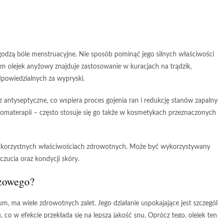
agodzą bóle menstruacyjne. Nie sposób pominąć jego silnych właściwości
m olejek anyżowy znajduje zastosowanie w kuracjach na trądzik,
odpowiedzialnych za wypryski.
 antyseptyczne, co wspiera proces gojenia ran i redukcję stanów zapaln
aromaterapii – często stosuje się go także w kosmetykach przeznaczonych
u korzystnych właściwościach zdrowotnych. Może być wykorzystywany
zucia oraz kondycji skóry.
yżowego?
sum
, ma wiele zdrowotnych zalet. Jego działanie uspokajające jest szczegól
co w efekcie przekłada się na lepszą jakość snu. Oprócz tego, olejek ten