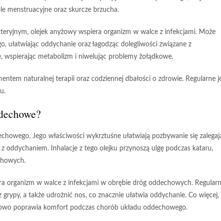
le menstruacyjne oraz skurcze brzucha.
teryjnym, olejek anyżowy wspiera organizm w walce z infekcjami. Może
 ułatwiając oddychanie oraz łagodząc dolegliwości związane z
ie, wspierając metabolizm i niwelując problemy żołądkowe.
ntem naturalnej terapii oraz codziennej dbałości o zdrowie.
Regularne j
u.
ddechowe?
howego. Jego właściwości wykrztuśne ułatwiają pozbywanie się zalegaj
w z oddychaniem.
Inhalacje z tego olejku
przynoszą ulgę podczas kataru,
echowych.
ra organizm w walce z infekcjami w obrębie dróg oddechowych. Regular
z grypy, a także udrożnić nos, co znacznie ułatwia oddychanie. Co więcej,
atkowo poprawia komfort podczas chorób układu oddechowego.