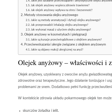
Jakie jest działanie przeciwzapalne i antyseptyczne olejku anyżow
Jak olejek anyżowy wspiera zdrowie trawienne?
Jak olejek anyżowy wpływa na stres i bezsenność?
Metody stosowania olejku anyżowego
Jakie są metody aromatyzacji i dyfuzji olejku anyżowego?
Jak przeprowadzić inhalację olejku anyżowego?
Jak wykonać masaż z użyciem olejku anyżowego?
Olejek anyżowy w kosmetykach i pielęgnacji
Jakie są kuracje przeciwtrądzikowe z olejkiem anyżowym?
Przeciwwskazania i alergie związane z olejkiem anyżowym
Jakie są objawy reakcji alergicznej na anyż?
Olejek anyżowy – właściwości i 
Olejek anyżowy
, uzyskiwany z owoców anyżu gwiazdkowatego,
zdrowotne oraz terapeutyczne. Jego działanie tonizujące i u
problemami ze snem. Dodatkowo pełni funkcję przeciwutlen
W kontekście zdrowia układu pokarmowego olejek ten może 
skurczów żołądka i jelit,