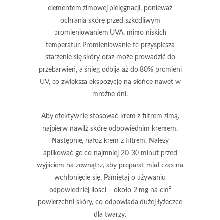
elementem zimowej pielęgnacji, ponieważ
ochrania skórę przed szkodliwym
promieniowaniem UVA, mimo niskich
temperatur. Promieniowanie to przyspiesza
starzenie się skóry oraz może prowadzić do
przebarwień, a śnieg odbija aż
do 80%
promieni
UV, co zwiększa ekspozycję na słońce nawet w
mroźne dni.
Aby efektywnie stosować
krem z filtrem
zimą,
najpierw nawilż skórę odpowiednim kremem.
Następnie, nałóż krem z filtrem. Należy
aplikować go co najmniej
20-30 minut
przed
wyjściem na zewnątrz, aby preparat miał czas na
wchłonięcie się. Pamiętaj o używaniu
odpowiedniej ilości – około
2 mg na cm²
powierzchni skóry, co odpowiada dużej łyżeczce
dla twarzy.