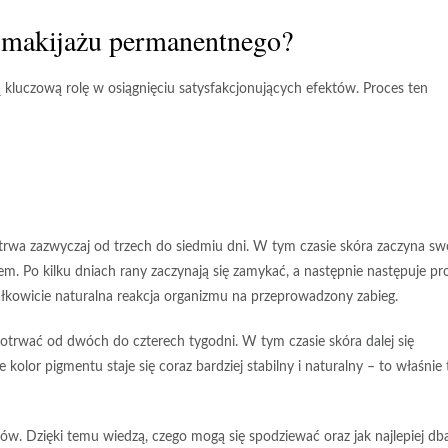
u makijażu permanentnego?
luczową rolę w osiągnięciu satysfakcjonujących efektów. Proces ten
 trwa zazwyczaj od trzech do siedmiu dni. W tym czasie skóra zaczyna sw
iem. Po kilku dniach rany zaczynają się zamykać, a następnie następuje pr
całkowicie naturalna reakcja organizmu na przeprowadzony zabieg.
potrwać od dwóch do czterech tygodni. W tym czasie skóra dalej się
kolor pigmentu staje się coraz bardziej stabilny i naturalny – to właśnie 
ów. Dzięki temu wiedzą, czego mogą się spodziewać oraz jak najlepiej db