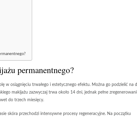
 permanentnego?
kijażu permanentnego?
ę w osiągnięciu trwałego i estetycznego efektu. Można go podzielić na 
akiego makijażu zazwyczaj trwa około
14 dni
, jednak pełne zregenerowani
nawet do
trzech miesięcy
.
asie skóra przechodzi intensywne procesy regeneracyjne. Na początku