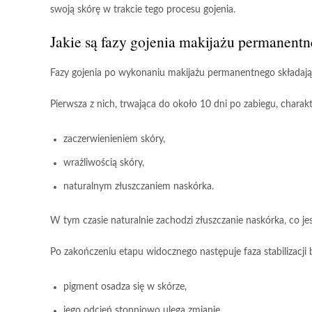
swoją skórę w trakcie tego procesu gojenia.
Jakie są fazy gojenia makijażu permanent
Fazy gojenia
po wykonaniu
makijażu permanentnego
składaj
Pierwsza z nich, trwająca do około
10 dni
po zabiegu, charakt
zaczerwienieniem skóry,
wrażliwością skóry,
naturalnym złuszczaniem naskórka.
W tym czasie
naturalnie zachodzi złuszczanie naskórka
, co j
Po zakończeniu etapu widocznego następuje
faza stabilizacj
pigment osadza się w skórze,
jego odcień stopniowo ulega zmianie.