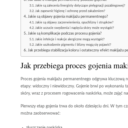
Jakie są zalecenia linergisty dotyczące pielęgnacji pozabiegowej?
Jak zapewnić higienę i ochronę przed zakażeniem?
Jakie są objawy gojenia makijażu permanentnego?
Jakie są objawy zaczerwienienia, opuchlizny i strupków?
Jakie uczucie swędzenia i napięcia skóry może wystąpić?
Jakie są komplikacje podczas procesu gojenia?
Jakie infekcje i reakcje alergiczne mogą wystąpić?
Jakie uszkodzenie pigmentu i blizny mogą się pojawić?
Jak przebiega stabilizacja koloru i ostateczny efekt makijażu
Jak przebiega proces gojenia ma
Proces gojenia makijażu permanentnego
odgrywa kluczową rol
etapy:
widoczny
i
niewidoczny
. Gojenie brwi po wykonaniu t
skóry, wraz z procesem rogowacenia naskórka, może zająć 
Pierwszy etap gojenia trwa do około
dziesięciu dni
. W tym cz
można zaobserwować:
złuszczanie naskórka,