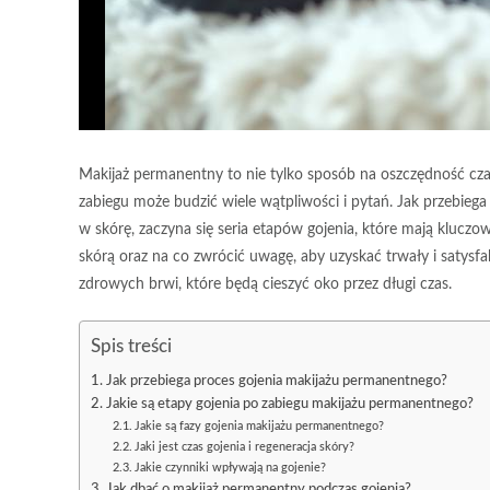
Makijaż permanentny to nie tylko sposób na oszczędność czas
zabiegu może budzić wiele wątpliwości i pytań. Jak przebie
w skórę, zaczyna się seria etapów gojenia, które mają kluczow
skórą oraz na co zwrócić uwagę, aby uzyskać trwały i satysfa
zdrowych brwi, które będą cieszyć oko przez długi czas.
Spis treści
Jak przebiega proces gojenia makijażu permanentnego?
Jakie są etapy gojenia po zabiegu makijażu permanentnego?
Jakie są fazy gojenia makijażu permanentnego?
Jaki jest czas gojenia i regeneracja skóry?
Jakie czynniki wpływają na gojenie?
Jak dbać o makijaż permanentny podczas gojenia?