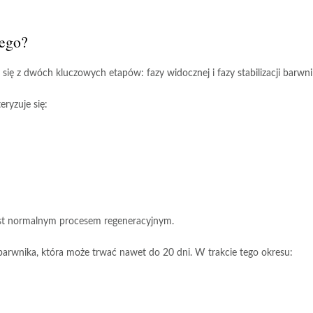
nego?
ą się z dwóch kluczowych etapów:
fazy widocznej
i
fazy stabilizacji barwn
eryzuje się:
est normalnym procesem regeneracyjnym.
i barwnika
, która może trwać nawet do
20 dni
. W trakcie tego okresu: