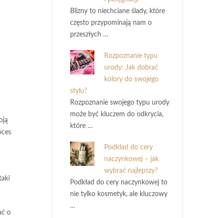
Blizny to niechciane ślady, które
często przypominają nam o
przeszłych …
Rozpoznanie typu
urody: Jak dobrać
kolory do swojego
stylu?
Rozpoznanie swojego typu urody
może być kluczem do odkrycia,
oją
które …
oces
Podkład do cery
naczynkowej – jak
wybrać najlepszy?
taki
Podkład do cery naczynkowej to
nie tylko kosmetyk, ale kluczowy
…
ać o