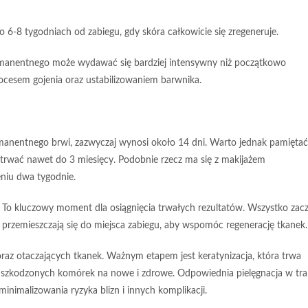
po
6-8 tygodniach
od zabiegu, gdy skóra całkowicie się zregeneruje.
rmanentnego
może wydawać się bardziej intensywny niż początkowo
ocesem gojenia oraz ustabilizowaniem barwnika.
rmanentnego brwi, zazwyczaj wynosi około
14 dni
. Warto jednak pamiętać
e trwać nawet do
3 miesięcy
. Podobnie rzecz ma się z makijażem
eniu
dwa tygodnie
.
 To kluczowy moment dla osiągnięcia trwałych rezultatów. Wszystko zac
i przemieszczają się do miejsca zabiegu, aby wspomóc regenerację tkanek.
oraz otaczających tkanek. Ważnym etapem jest
keratynizacja
, która trwa
 uszkodzonych komórek na nowe i zdrowe.
Odpowiednia pielęgnacja
w tra
inimalizowania ryzyka blizn i innych komplikacji.