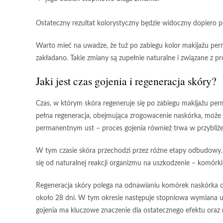
Ostateczny rezultat kolorystyczny
będzie widoczny dopiero 
Warto mieć na uwadze, że tuż po zabiegu
kolor makijażu pe
zakładano.
Takie zmiany są zupełnie naturalne
i związane z pr
Jaki jest
czas gojenia
i regeneracja skóry?
Czas, w którym skóra regeneruje się po zabiegu makijażu pe
pełna regeneracja, obejmująca zrogowacenie naskórka, moż
permanentnym ust – proces gojenia również trwa w przybliż
W tym czasie skóra przechodzi przez różne etapy odbudowy.
się od naturalnej reakcji organizmu na uszkodzenie – komórk
Regeneracja skóry polega na odnawianiu komórek naskórka 
około
28 dni
. W tym okresie następuje stopniowa wymiana
gojenia ma kluczowe znaczenie dla ostatecznego efektu oraz m