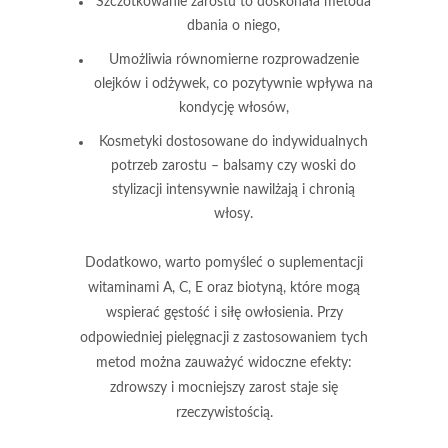
Szczotkowanie zarostu
to doskonała metoda
dbania o niego,
Umożliwia równomierne rozprowadzenie
olejków i odżywek
, co pozytywnie wpływa na
kondycję włosów,
Kosmetyki dostosowane do indywidualnych
potrzeb
zarostu – balsamy czy woski do
stylizacji intensywnie nawilżają i chronią
włosy.
Dodatkowo, warto pomyśleć o
suplementacji
witaminami A, C, E oraz biotyną
, które mogą
wspierać gęstość i siłę owłosienia. Przy
odpowiedniej pielęgnacji z zastosowaniem tych
metod można zauważyć widoczne efekty:
zdrowszy i mocniejszy zarost
staje się
rzeczywistością.