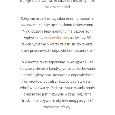
istnieje spora szansa, że także my możemy mieć
takie skłonności.
Kolejnym aspektem są
zaburzenia hormonalne
,
zwłaszcza te dotyczące poziomu testosteronu.
Niski poziom tego hormonu ma bezpośredni
wpływ na
wzrost owłosienia
na twarzy. W
takich sytuacjach warto zgłosić się do lekarza,
który przeprowadzi odpowiednie badania krwi.
Nie można także zapominać o
pielęgnacji
– to
kluczowy element kondycji zarostu. Zachowanie
dobrej higieny oraz stosowanie odpowiednich
kosmetyków potrafi znacząco poprawić stan
włosów na twarzy. Podczas zapuszczania brody
cierpliwość jest niezwykle ważna
; regularna
troska oraz używanie olejków mogą przynieść
wymierne efekty.