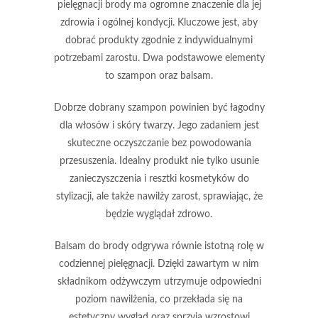
pielęgnacji brody
ma ogromne znaczenie dla jej
zdrowia i ogólnej kondycji. Kluczowe jest, aby
dobrać produkty zgodnie z indywidualnymi
potrzebami zarostu. Dwa podstawowe elementy
to
szampon
oraz
balsam
.
Dobrze dobrany szampon
powinien być łagodny
dla włosów i skóry twarzy. Jego zadaniem jest
skuteczne oczyszczanie bez powodowania
przesuszenia. Idealny produkt nie tylko usunie
zanieczyszczenia i resztki kosmetyków do
stylizacji, ale także nawilży zarost, sprawiając, że
będzie wyglądał zdrowo.
Balsam do brody
odgrywa równie istotną rolę w
codziennej pielęgnacji. Dzięki zawartym w nim
składnikom odżywczym utrzymuje odpowiedni
poziom nawilżenia, co przekłada się na
estetyczny wygląd oraz sprzyja wzrostowi