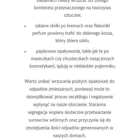
balsamach należy wrzucać do
żółtego
kontenera
przeznaczonego na tworzywa
sztuczne,
szklane słoiki
po kremach oraz flakoniki
perfum powinny trafić do
zielonego kosza
,
który zbiera szkło,
papierowe opakowania
, takie jak te po
maseczkach czy chusteczkach nasączonych
kosmetykami, lądują w
niebieskim pojemniku
.
Warto unikać wrzucania pustych opakowań do
odpadów zmieszanych,
ponieważ może to
skomplikować proces recyklingu i negatywnie
wpłynąć na nasze otoczenie.
Staranna
segregacja wspiera skuteczne przetwarzanie
surowców wtórnych
oraz przyczynia się do
zmniejszenia ilości odpadów generowanych w
naszych domach.