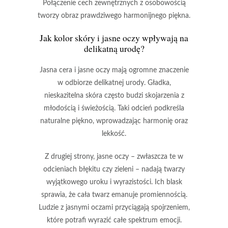
Połączenie cech zewnętrznych z osobowością
tworzy obraz prawdziwego
harmonijnego piękna
.
Jak kolor skóry i jasne oczy wpływają na
delikatną urodę?
Jasna cera
i
jasne oczy
mają ogromne znaczenie
w odbiorze delikatnej urody.
Gładka,
nieskazitelna skóra
często budzi skojarzenia z
młodością i świeżością. Taki odcień podkreśla
naturalne piękno, wprowadzając harmonię oraz
lekkość.
Z drugiej strony,
jasne oczy
– zwłaszcza te w
odcieniach
błękitu
czy
zieleni
– nadają twarzy
wyjątkowego uroku i wyrazistości. Ich blask
sprawia, że cała twarz emanuje promiennością.
Ludzie z jasnymi oczami przyciągają spojrzeniem,
które potrafi wyrazić
całe spektrum emocji
.