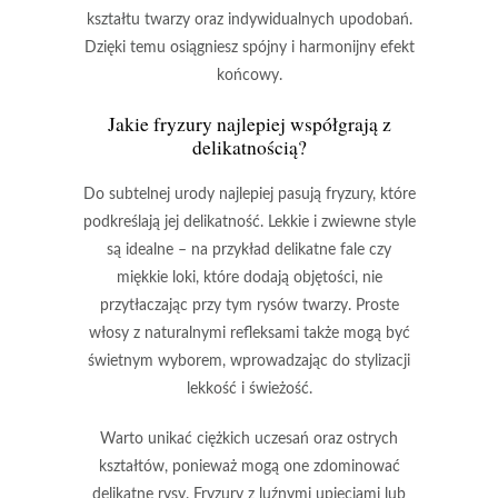
kształtu twarzy
oraz
indywidualnych upodobań
.
Dzięki temu osiągniesz spójny i harmonijny efekt
końcowy.
Jakie fryzury najlepiej współgrają z
delikatnością?
Do subtelnej urody najlepiej pasują fryzury, które
podkreślają jej delikatność.
Lekkie i zwiewne style
są idealne – na przykład delikatne fale czy
miękkie loki, które dodają objętości, nie
przytłaczając przy tym rysów twarzy. Proste
włosy z naturalnymi refleksami także mogą być
świetnym wyborem, wprowadzając do stylizacji
lekkość i świeżość.
Warto unikać ciężkich uczesań oraz ostrych
kształtów,
ponieważ mogą one zdominować
delikatne rysy. Fryzury z luźnymi upięciami lub