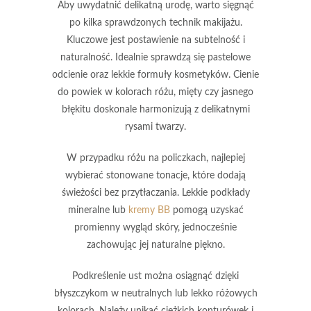
Aby uwydatnić delikatną urodę, warto sięgnąć
po kilka sprawdzonych technik makijażu.
Kluczowe jest postawienie na
subtelność
i
naturalność
. Idealnie sprawdzą się pastelowe
odcienie oraz lekkie formuły kosmetyków. Cienie
do powiek w kolorach różu, mięty czy jasnego
błękitu doskonale harmonizują z delikatnymi
rysami twarzy.
W przypadku różu na policzkach, najlepiej
wybierać stonowane tonacje, które dodają
świeżości bez przytłaczania. Lekkie podkłady
mineralne lub
kremy BB
pomogą uzyskać
promienny wygląd skóry, jednocześnie
zachowując jej naturalne piękno.
Podkreślenie ust można osiągnąć dzięki
błyszczykom w neutralnych lub lekko różowych
kolorach. Należy unikać ciężkich konturówek i