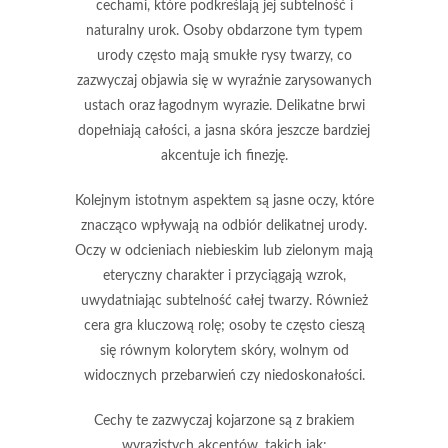
cechami, które podkreślają jej subtelność i
naturalny urok. Osoby obdarzone tym typem
urody często mają smukłe rysy twarzy, co
zazwyczaj objawia się w wyraźnie zarysowanych
ustach oraz łagodnym wyrazie.
Delikatne brwi
dopełniają całości, a
jasna skóra
jeszcze bardziej
akcentuje ich finezję.
Kolejnym istotnym aspektem są
jasne oczy
, które
znacząco wpływają na odbiór delikatnej urody.
Oczy w odcieniach niebieskim lub zielonym mają
eteryczny charakter i przyciągają wzrok,
uwydatniając subtelność całej twarzy. Również
cera
gra kluczową rolę; osoby te często cieszą
się równym kolorytem skóry, wolnym od
widocznych przebarwień czy niedoskonałości.
Cechy te zazwyczaj kojarzone są z brakiem
wyrazistych akcentów, takich jak: