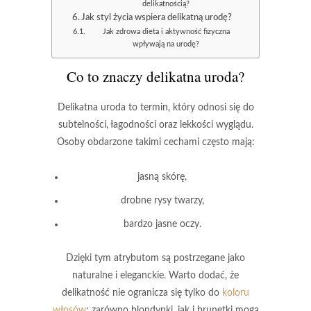
delikatnością?
Jak styl życia wspiera delikatną urodę?
Jak zdrowa dieta i aktywność fizyczna
wpływają na urodę?
Co to znaczy delikatna uroda?
Delikatna uroda
to termin, który odnosi się do
subtelności
,
łagodności
oraz
lekkości wyglądu
.
Osoby obdarzone takimi cechami często mają:
jasną skórę,
drobne rysy twarzy,
bardzo jasne oczy.
Dzięki tym atrybutom są postrzegane jako
naturalne
i
eleganckie
. Warto dodać, że
delikatność nie ogranicza się tylko do
koloru
włosów
; zarówno
blondynki
, jak i
brunetki
mogą