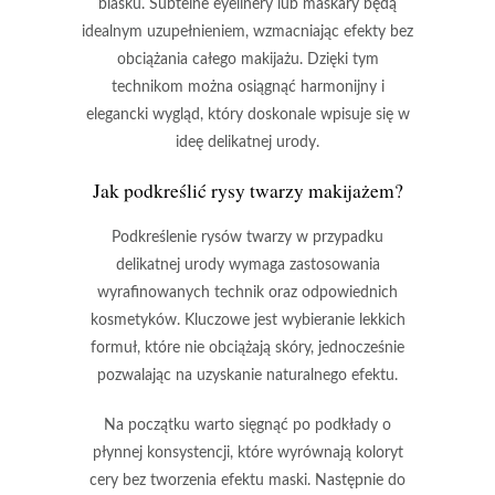
blasku. Subtelne
eyelinery
lub
maskary
będą
idealnym uzupełnieniem, wzmacniając efekty bez
obciążania całego makijażu. Dzięki tym
technikom można osiągnąć
harmonijny i
elegancki wygląd
, który doskonale wpisuje się w
ideę delikatnej urody.
Jak podkreślić rysy twarzy makijażem?
Podkreślenie
rysów twarzy w przypadku
delikatnej urody wymaga zastosowania
wyrafinowanych technik oraz odpowiednich
kosmetyków. Kluczowe jest wybieranie
lekkich
formuł
, które nie obciążają skóry, jednocześnie
pozwalając na uzyskanie
naturalnego efektu
.
Na początku warto sięgnąć po
podkłady
o
płynnej konsystencji, które wyrównają koloryt
cery bez tworzenia efektu maski. Następnie do