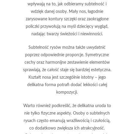
wpływają na to, jak odbieramy subtelność i
wdzięk danej osoby.
Mały nos
,
łagodnie
zarysowane kontury szczęki
oraz
zaokrąglone
policzki
przywołują na myśl dziecięcy wygląd,
nadając twarzy świeżości i niewinności.
Subtelność rysów można także uwydatnić
poprzez odpowiednie proporcje.
Symetryczne
cechy
oraz
harmonijne zestawienie elementów
sprawiają, że całość staje się bardziej estetyczna.
Kształt nosa jest szczególnie istotny – jego
delikatna forma potrafi dodać lekkości całej
kompozycji.
Warto również podkreślić, że
delikatna uroda
to
nie tylko fizyczne aspekty. Osoby o subtelnych
rysach często emanują
wrażliwością
i
czułością
,
co dodatkowo zwiększa ich atrakcyjność.