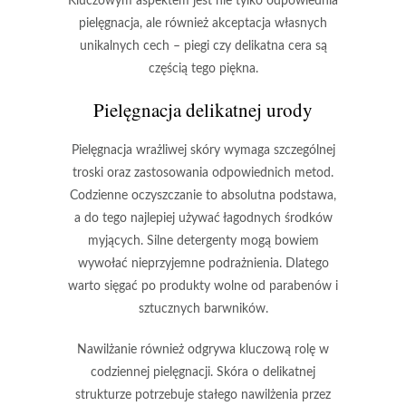
Kluczowym aspektem jest nie tylko odpowiednia
pielęgnacja, ale również akceptacja własnych
unikalnych cech –
piegi czy delikatna cera są
częścią tego piękna
.
Pielęgnacja delikatnej urody
Pielęgnacja wrażliwej skóry
wymaga szczególnej
troski oraz zastosowania odpowiednich metod.
Codzienne oczyszczanie to absolutna podstawa,
a do tego najlepiej używać
łagodnych środków
myjących
. Silne detergenty mogą bowiem
wywołać nieprzyjemne podrażnienia. Dlatego
warto sięgać po produkty wolne od
parabenów
i
sztucznych barwników
.
Nawilżanie
również odgrywa kluczową rolę w
codziennej pielęgnacji. Skóra o delikatnej
strukturze potrzebuje stałego nawilżenia przez