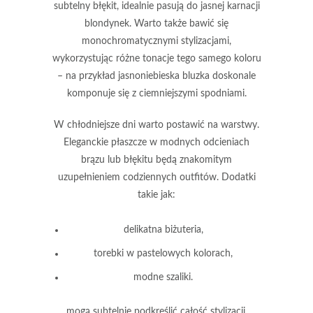
subtelny błękit, idealnie pasują do jasnej karnacji
blondynek. Warto także bawić się
monochromatycznymi stylizacjami
,
wykorzystując różne tonacje tego samego koloru
– na przykład jasnoniebieska bluzka doskonale
komponuje się z ciemniejszymi spodniami.
W chłodniejsze dni warto postawić na warstwy.
Eleganckie płaszcze
w modnych odcieniach
brązu lub błękitu będą znakomitym
uzupełnieniem codziennych outfitów. Dodatki
takie jak:
delikatna biżuteria,
torebki w pastelowych kolorach,
modne szaliki.
mogą subtelnie podkreślić całość stylizacji.