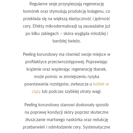
Regularne sesje przyspieszają regenerację
komórek oraz stymulują produkcję kolagenu, co
przekłada się na większą elastyczność i jędrność
cery. Efekty mikrodermabrazji są zauważalne już
po kilku zabiegach – skóra wygląda młodziej i
bardziej świeżo.
Peeling korundowy ma również swoje miejsce w
profilaktyce przeciwrozstępowej. Poprawiając
krążenie oraz wspierając regenerację tkanek,
może pomóc w zmniejszeniu ryzyka
powstawania rozstępów, zwłaszcza u
kobiet w
ciąży
lub podczas szybkiej utraty wagi.
Peeling korundowy
stanowi doskonały sposób
na poprawę kondycji skóry poprzez skuteczne
złuszczanie martwego naskórka oraz redukcję
przebarwień i odmłodzenie cery. Systematyczne