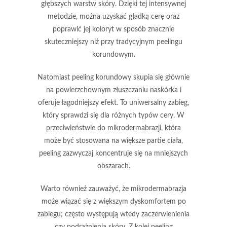
głębszych warstw skóry. Dzięki tej intensywnej
metodzie, można uzyskać gładką cerę oraz
poprawić jej koloryt w sposób znacznie
skuteczniejszy niż przy tradycyjnym peelingu
korundowym.
Natomiast
peeling korundowy
skupia się głównie
na powierzchownym złuszczaniu naskórka i
oferuje łagodniejszy efekt. To uniwersalny zabieg,
który sprawdzi się dla różnych typów cery. W
przeciwieństwie do mikrodermabrazji, która
może być stosowana na większe partie ciała,
peeling zazwyczaj koncentruje się na mniejszych
obszarach.
Warto również zauważyć, że mikrodermabrazja
może wiązać się z większym dyskomfortem po
zabiegu; często występują wtedy
zaczerwienienia
czy
podrażnienia skóry
. Z kolei peeling