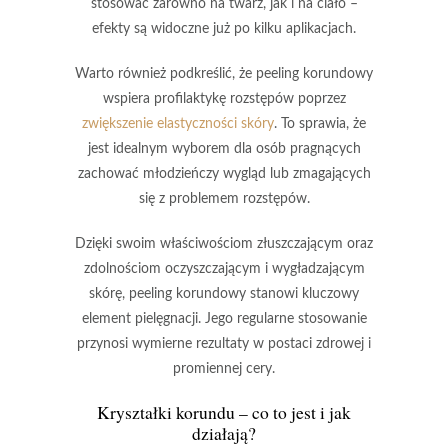
stosować zarówno na twarz, jak i na ciało –
efekty są widoczne już po kilku aplikacjach.
Warto również podkreślić, że
peeling korundowy
wspiera profilaktykę rozstępów
poprzez
zwiększenie elastyczności skóry
. To sprawia, że
jest idealnym wyborem dla osób pragnących
zachować młodzieńczy wygląd lub zmagających
się z problemem rozstępów.
Dzięki swoim właściwościom złuszczającym oraz
zdolnościom oczyszczającym i wygładzającym
skórę,
peeling korundowy
stanowi kluczowy
element pielęgnacji. Jego regularne stosowanie
przynosi wymierne rezultaty w postaci zdrowej i
promiennej cery.
Kryształki korundu – co to jest i jak
działają?