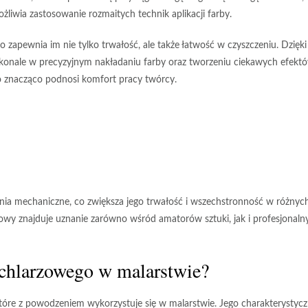
ożliwia zastosowanie rozmaitych technik aplikacji farby.
o zapewnia im nie tylko
trwałość
, ale także
łatwość w czyszczeniu
. Dzięki
oskonale w precyzyjnym nakładaniu farby oraz tworzeniu ciekawych efekt
co znacząco podnosi komfort pracy twórcy.
ia mechaniczne, co zwiększa jego
trwałość
i
wszechstronność
w różnyc
zowy znajduje uznanie zarówno wśród amatorów sztuki, jak i profesjonaln
achlarzowego w malarstwie?
tóre z powodzeniem wykorzystuje się w malarstwie. Jego charakterystyc