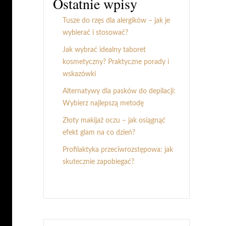
Ostatnie wpisy
Tusze do rzęs dla alergików – jak je
wybierać i stosować?
Jak wybrać idealny taboret
kosmetyczny? Praktyczne porady i
wskazówki
Alternatywy dla pasków do depilacji:
Wybierz najlepszą metodę
Złoty makijaż oczu – jak osiągnąć
efekt glam na co dzień?
Profilaktyka przeciwrozstępowa: jak
skutecznie zapobiegać?