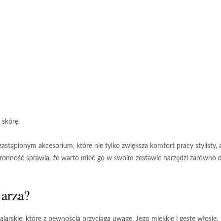
 skórę.
zastąpionym akcesorium, które
nie tylko zwiększa komfort pracy stylisty
, 
ronność
sprawia, że warto mieć go w swoim zestawie narzędzi zarówno 
larza?
arskie, które z pewnością przyciąga uwagę. Jego miękkie i gęste włosie,