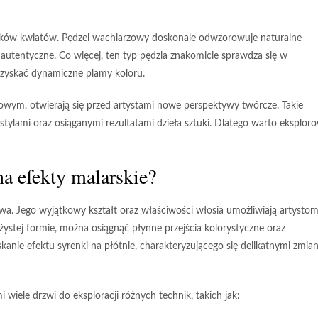
atków kwiatów.
Pędzel wachlarzowy
doskonale odwzorowuje naturalne
 i autentyczne. Co więcej, ten typ pędzla znakomicie sprawdza się w
uzyskać dynamiczne plamy koloru.
zowym
, otwierają się przed artystami nowe perspektywy twórcze. Takie
ylami oraz osiąganymi rezultatami dzieła sztuki. Dlatego warto eksplor
a efekty malarskie?
wa. Jego wyjątkowy kształt oraz właściwości włosia umożliwiają artysto
żystej formie, można osiągnąć płynne przejścia kolorystyczne oraz
skanie efektu syrenki na płótnie, charakteryzującego się delikatnymi zmia
iele drzwi do eksploracji różnych technik, takich jak: