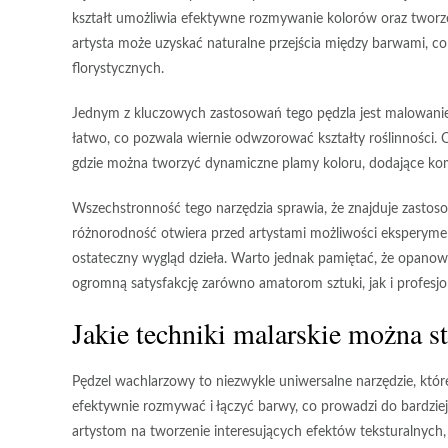
kształt umożliwia efektywne rozmywanie kolorów oraz tworze
artysta może uzyskać naturalne przejścia między barwami, co 
florystycznych.
Jednym z kluczowych zastosowań tego pędzla jest malowanie l
łatwo, co pozwala wiernie odwzorować kształty roślinności. 
gdzie można tworzyć dynamiczne plamy koloru, dodające komp
Wszechstronność tego narzędzia sprawia, że znajduje zastoso
różnorodność otwiera przed artystami możliwości eksperyme
ostateczny wygląd dzieła. Warto jednak pamiętać, że opanow
ogromną satysfakcję zarówno amatorom sztuki, jak i profesj
Jakie techniki malarskie można s
Pędzel wachlarzowy
to niezwykle uniwersalne narzędzie, któ
efektywnie rozmywać i łączyć barwy, co prowadzi do bardziej
artystom na tworzenie interesujących efektów teksturalnych