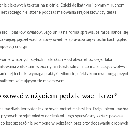
nie ciekawych tekstur na płótnie. Dzięki delikatnym i płynnym ruchom
jest szczególnie istotne podczas malowania krajobrazów czy detali
iści i płatków kwiatów. Jego unikalna forma sprawia, że farba nanosi się
Co więcej, pędzel wachlarzowy świetnie sprawdza się w technikach „splash
ozycji energii.
wanie w różnych stylach malarskich – od akwareli po oleje. Taka
ntowania z efektami wizualnymi i teksturalnymi, co ma znaczący wpływ 
anie tej techniki wymaga praktyki. Mimo to, efekty końcowe mogą przyn
onalistom zajmującym się malarstwem.
tosować z użyciem pędzla wachlarza?
re umożliwia korzystanie z różnych metod malarskich. Dzięki niemu możn
 płynnych przejść między odcieniami. Jego specyficzny kształt pozwala
, co jest szczególnie pomocne w pejzażach oraz przy dodawaniu drobnyc