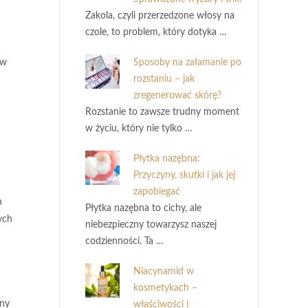
Zakola, czyli przerzedzone włosy na
czole, to problem, który dotyka …
ów
Sposoby na załamanie po
rozstaniu – jak
zregenerować skórę?
Rozstanie to zawsze trudny moment
w życiu, który nie tylko …
Płytka nazębna:
Przyczyny, skutki i jak jej
zapobiegać
h
Płytka nazębna to cichy, ale
ych
niebezpieczny towarzysz naszej
codzienności. Ta …
Niacynamid w
kosmetykach –
zny
właściwości i