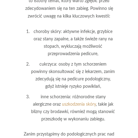
to istotny temat, który warto zgłębić przed
zdecydowaniem się na ten zabieg. Powinno się
zwrócić uwagę na kilka kluczowych kwestii:
choroby skóry
: aktywne infekcje, grzybice
oraz stany zapalne, a także świeże rany na
stopach, wykluczają możliwość
przeprowadzenia pedicure,
cukrzyca
: osoby z tym schorzeniem
powinny skonsultować się z lekarzem, zanim
zdecydują się na pedicure podologiczny,
gdyż istnieje ryzyko powikłań,
inne schorzenia
: różnorodne stany
alergiczne oraz
uszkodzenia skóry
, takie jak
blizny czy brodawki, również mogą stanowić
przeszkodę w wykonaniu zabiegu.
Zanim przystąpimy do podologicznych prac nad