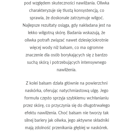
pod względem skuteczności nawilżania.
Oliwka
charakteryzuje się tłustą konsystencją, co
sprawia, że doskonale zatrzymuje wilgoć.
Najlepsze rezultaty osiąga, gdy nakładana jest na
lekko wilgotną skórę. Badania wskazują, że
oliwka
potrafi związać nawet dziesięciokrotnie
więcej wody niż
balsam
, co ma ogromne
znaczenie dla osób borykających się z bardzo
suchą skórą i potrzebujących intensywnego
nawilżenia.
Z kolei
balsam
działa głównie na powierzchni
naskórka, oferując natychmiastową ulgę. Jego
formuła często sprzyja szybkiemu wchłanianiu
przez skórę, co przyczynia się do długotrwałego
efektu nawilżenia. Choć
balsam
nie tworzy tak
silnej bariery jak
oliwka
, jego aktywne składniki
mają zdolność przenikania głębiej w naskórek.