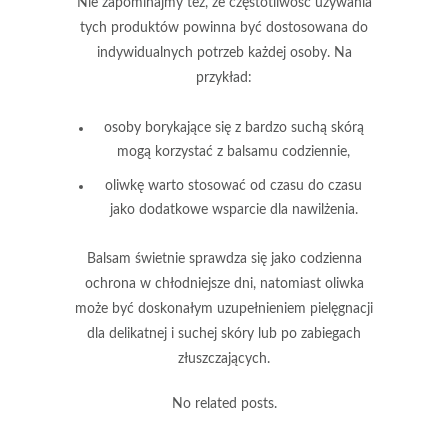
Nie zapominajmy też, że częstotliwość używania
tych produktów powinna być dostosowana do
indywidualnych potrzeb każdej osoby. Na
przykład:
osoby borykające się z bardzo suchą skórą
mogą korzystać z
balsamu
codziennie,
oliwkę
warto stosować od czasu do czasu
jako dodatkowe wsparcie dla nawilżenia.
Balsam
świetnie sprawdza się jako codzienna
ochrona w chłodniejsze dni, natomiast
oliwka
może być doskonałym uzupełnieniem pielęgnacji
dla delikatnej i suchej skóry lub po zabiegach
złuszczających.
No related posts.