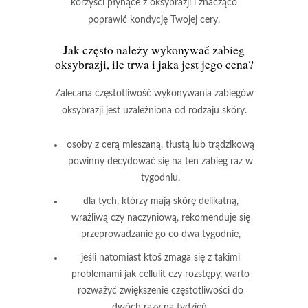
korzyści płynące z oksybrazji i znacząco
poprawić kondycję Twojej cery.
Jak często należy wykonywać zabieg
oksybrazji, ile trwa i jaka jest jego cena?
Zalecana częstotliwość
wykonywania zabiegów
oksybrazji jest uzależniona od rodzaju skóry.
osoby z cerą mieszaną, tłustą lub trądzikową
powinny decydować się na ten zabieg raz w
tygodniu,
dla tych, którzy mają skórę delikatną,
wrażliwą czy naczyniową, rekomenduje się
przeprowadzanie go co dwa tygodnie,
jeśli natomiast ktoś zmaga się z takimi
problemami jak cellulit czy rozstępy, warto
rozważyć zwiększenie częstotliwości do
dwóch razy na tydzień.