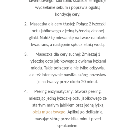
lawendowego. Taki tonik skutecznie reguluje
wydzielanie sebum i poprawia ogólną
kondycję cery.
Maseczka dla cery tłustej
: Połącz 2 łyżeczki
octu jabłkowego z jedną łyżeczką zielonej
glinki. Nałóż tę mieszankę na twarz na około
kwadrans, a następnie spłucz letnią wodą.
Maseczka dla cery suchej
: Zmieszaj 1
łyżeczkę octu jabłkowego z dwiema łyżkami
miodu. Takie połączenie nie tylko odżywia,
ale też intensywnie nawilża skórę; pozostaw
je na twarzy przez około 20 minut.
Peeling enzymatyczny
: Stwórz peeling,
mieszając jedną łyżeczkę octu jabłkowego ze
startym małym jabłkiem oraz jedną łyżką
oleju migdałowego
. Aplikuj go delikatnie,
masując skórę przez kilka minut przed
spłukaniem.