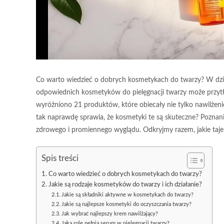
Co warto wiedzieć o dobrych kosmetykach do twarzy? W dzisie
odpowiednich kosmetyków do pielęgnacji twarzy może przy
wyróżniono 21 produktów, które obiecały nie tylko nawilżenie
tak naprawdę sprawia, że kosmetyki te są skuteczne? Poznanie
zdrowego i promiennego wyglądu. Odkryjmy razem, jakie taje
Spis treści
Co warto wiedzieć o dobrych kosmetykach do twarzy?
Jakie są rodzaje kosmetyków do twarzy i ich działanie?
Jakie są składniki aktywne w kosmetykach do twarzy?
Jakie są najlepsze kosmetyki do oczyszczania twarzy?
Jak wybrać najlepszy krem nawilżający?
Jaką rolę pełnią serum w pielęgnacji twarzy?