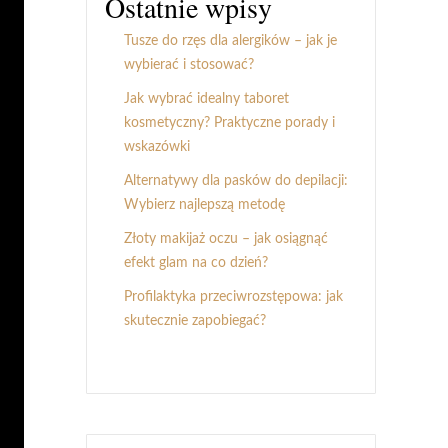
Ostatnie wpisy
Tusze do rzęs dla alergików – jak je
wybierać i stosować?
Jak wybrać idealny taboret
kosmetyczny? Praktyczne porady i
wskazówki
Alternatywy dla pasków do depilacji:
Wybierz najlepszą metodę
Złoty makijaż oczu – jak osiągnąć
efekt glam na co dzień?
Profilaktyka przeciwrozstępowa: jak
skutecznie zapobiegać?