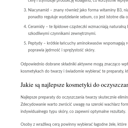
cerę i stymuluje produkcję kolagenu, co korzystnie wpływ
Niacynamid
– znany również jako forma witaminy B3, nia
ponadto reguluje wydzielanie sebum, co jest istotne dla 
Ceramidy
– te lipidowe cząsteczki wzmacniają naturalną b
szkodliwymi czynnikami zewnętrznymi.
Peptydy
– krótkie łańcuchy aminokwasów wspomagają reg
poprawia jędrność i sprężystość skóry.
Odpowiednio dobrane składniki aktywne
mogą znacząco wpły
kosmetykach do twarzy i świadomie wybierać te preparaty, k
Jakie są najlepsze kosmetyki do oczyszcza
Najlepsze preparaty do oczyszczania twarzy
skutecznie elimi
Zdecydowanie warto zwrócić uwagę na szeroki wachlarz formuł, 
indywidualnego typu skóry, co zapewni optymalne rezultaty.
Osoby z wrażliwą cerą powinny wybierać
łagodne żele
, które