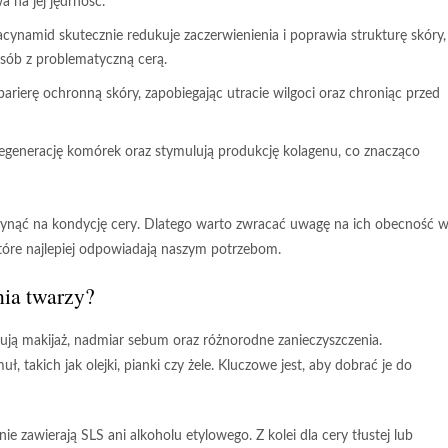
a na jej jędrność.
cynamid skutecznie redukuje zaczerwienienia i poprawia strukturę skóry,
osób z problematyczną cerą.
arierę ochronną skóry, zapobiegając utracie wilgoci oraz chroniąc przed
enerację komórek oraz stymulują produkcję kolagenu, co znacząco
nąć na kondycję cery. Dlatego warto zwracać uwagę na ich obecność 
tóre najlepiej odpowiadają naszym potrzebom.
nia twarzy?
nują makijaż, nadmiar sebum oraz różnorodne zanieczyszczenia.
takich jak olejki, pianki czy żele. Kluczowe jest, aby dobrać je do
 nie zawierają SLS ani alkoholu etylowego. Z kolei dla cery tłustej lub