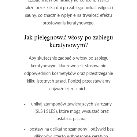
czesać włosy od nasady ku końcom. Warto
także przez kilka dni po zabiegu unikać wilgoci i
sauny, co znacznie wpłynie na trwałość efektu
prostowania keratynowego.
Jak pielęgnować włosy po zabiegu
keratynowym?
Aby skutecznie zadbać o włosy po zabiegu
keratynowym, kluczowe jest stosowanie
odpowiednich kosmetyków oraz przestrzeganie
kilku istotnych zasad. Poniżej przedstawiamy
najważniejsze z nich:
unikaj szamponów zawierających siarczany
(SLS i SLES), które mogą wysuszać oraz
osłabiać pasma,
postaw na delikatne szampony i odżywki bez
silikonów, często wzbogacone keratyną,