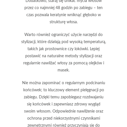
Dodatkowo, staraj się unikać mycia włosów
przez co najmniej
48 godzin
po zabiegu – ten
czas pozwala keratynie wniknąć głęboko w
strukturę włosa.
Warto również ograniczyć użycie narzędzi do
stylizacji, które działają pod wysoką temperaturą,
takich jak prostownice czy lokówki. Lepiej
postawić na
naturalne metody stylizacji
oraz
regularnie nawilżać włosy za pomocą olejków i
masek.
Nie można zapominać o
regularnym podcinaniu
końcówek
; to kluczowy element pielęgnacji po
zabiegu. Dzięki temu zapobiegasz rozdwajaniu
się końcówek i zapewniasz zdrowy wygląd
swoim włosom. Odpowiednie nawilżenie oraz
ochrona przed niekorzystnymi czynnikami
zewnętrznymi również przyczyniają się do