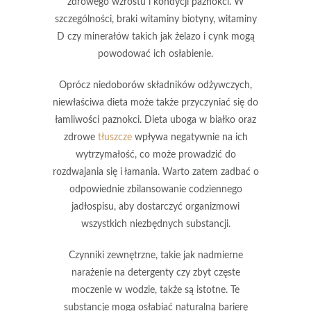
zdrowego wzrostu i kondycji paznokci. W
szczególności, braki witaminy biotyny, witaminy
D czy minerałów takich jak żelazo i cynk mogą
powodować ich osłabienie.
Oprócz niedoborów składników odżywczych,
niewłaściwa dieta
może także przyczyniać się do
łamliwości paznokci. Dieta uboga w białko oraz
zdrowe
tłuszcze
wpływa negatywnie na ich
wytrzymałość, co może prowadzić do
rozdwajania się i łamania. Warto zatem zadbać o
odpowiednie zbilansowanie codziennego
jadłospisu, aby dostarczyć organizmowi
wszystkich niezbędnych substancji.
Czynniki
zewnętrzne
, takie jak nadmierne
narażenie na detergenty czy zbyt częste
moczenie w wodzie, także są istotne. Te
substancje mogą osłabiać naturalną barierę