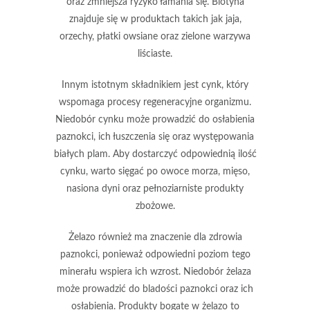
oraz zmniejsza ryzyko łamania się. Biotyna
znajduje się w produktach takich jak jaja,
orzechy, płatki owsiane oraz zielone warzywa
liściaste.
Innym istotnym składnikiem jest
cynk
, który
wspomaga procesy regeneracyjne organizmu.
Niedobór cynku może prowadzić do osłabienia
paznokci, ich łuszczenia się oraz występowania
białych plam. Aby dostarczyć odpowiednią ilość
cynku, warto sięgać po owoce morza, mięso,
nasiona dyni oraz pełnoziarniste produkty
zbożowe.
Żelazo
również ma znaczenie dla zdrowia
paznokci, ponieważ odpowiedni poziom tego
minerału wspiera ich wzrost. Niedobór żelaza
może prowadzić do bladości paznokci oraz ich
osłabienia. Produkty bogate w żelazo to