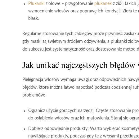
Płukanki
ziołowe
– przygotowanie
płukanek
z ziół, takich 
wzmocnienie włosów oraz poprawę ich kondycji. Zioła te 
blask.
Regularne stosowanie tych zabiegów może przynieść zaskakuj
gdy maski są świetnym źródłem odżywienia, a płukanki zioło
do sukcesu jest systematyczność oraz dostosowanie metod 
Jak unikać najczęstszych błędów
Pielęgnacja włosów wymaga uwagi oraz odpowiednich nawykó
błędów, które można łatwo napotkać podczas codziennej ruty
problemów:
Ogranicz użycie gorących narzędzi:
Częste stosowanie pro
do osłabienia włosów oraz ich matowienia. Staraj się ogra
Dobierz odpowiednie produkty:
Warto wybierać kosmetyk
nawilżające produkty, podczas gdy te z włosami przetłusz