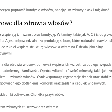
acząco poprawić kondycję włosów, nadając im zdrowy blask i miękkość.
czowe dla zdrowia włosów?
wspierają ich wzrost oraz kondycję.
Witaminy
, takie jak A, C i E, odgryw
a A jest odpowiedzialna za produkcję sebum, które naturalnie nawilża s
o z kolei wspiera strukturę włosów, a witamina E działa jako silny
cyjnymi.
żna dla zdrowia włosów, ponieważ wspiera ich wzrost i zapobiega wypada
 nadmiernego łamliwości. Oprócz witamin, również minerały, takie jak
cy
izmu i zdrowia włosów. Cynk wspomaga regenerację tkanek oraz stabiliz
odpowiedniego dotlenienia komórek oraz zasilania cebulek włosowych.
kładniki odżywcze. Oto kilka przykładów:
ódłem zdrowych tłuszczów oraz witamin.