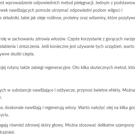
jest wprowadzenie odpowiednich metod pielęgnacji. Jednym z podstawo
wek nawilżających pomoże utrzymać odpowiedni poziom wilgoci i
składniki, takie jak oleje roślinne, proteiny oraz witaminy, które pozytyw
rolę w zachowaniu zdrowia włosów. Częste korzystanie z gorących narzęd
łabienia i zniszczenia. Jeśli konieczne jest używanie tych urządzeń, warto
ywne skutki ciepła.
jej rutyny także zabiegi regeneracyjne. Oto kilka skutecznych metod, któ
ch w substancje nawilżające i odżywcze, przynosi świetne efekty. Można
.
a, doskonale nawilżają i regenerują włosy. Warto nałożyć olej na kilka go
yciu.
ają również zdrowej skóry głowy. Można stosować delikatne szampony 
rażnień.