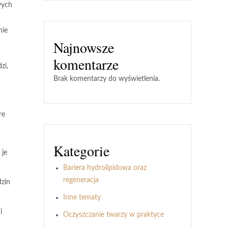
wych
nie
Najnowsze
komentarze
zi,
Brak komentarzy do wyświetlenia.
re
Kategorie
 je
Bariera hydrolipidowa oraz
regeneracja
dzin
Inne tematy
i
Oczyszczanie twarzy w praktyce