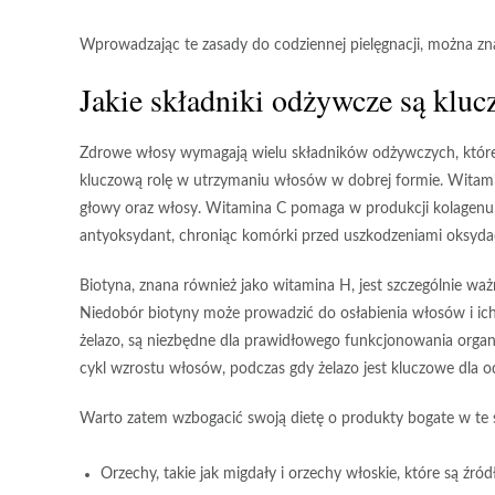
Wprowadzając te zasady do codziennej pielęgnacji, można zn
Jakie składniki odżywcze są klu
Zdrowe włosy wymagają wielu składników odżywczych, które 
kluczową rolę w utrzymaniu włosów w dobrej formie. Witamin
głowy oraz włosy. Witamina C pomaga w produkcji kolagenu, c
antyoksydant, chroniąc komórki przed uszkodzeniami oksyda
Biotyna, znana również jako witamina H, jest szczególnie wa
Niedobór biotyny może prowadzić do osłabienia włosów i ich
żelazo
, są niezbędne dla prawidłowego funkcjonowania organ
cykl wzrostu włosów, podczas gdy żelazo jest kluczowe dla 
Warto zatem wzbogacić swoją dietę o produkty bogate w te s
Orzechy, takie jak migdały i orzechy włoskie, które są źr