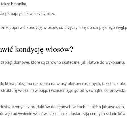
e także błonnika.
e jak papryka, kiwi czy cytrusy.
cznie poprawić kondycję włosów, co przyczyni się do ich pięknego wygląd
awić kondycję włosów?
abiegi domowe, które są zarówno skuteczne, jak i łatwe do wykonania.
k, która polega na nałożeniu na włosy olejków roślinnych, takich jak olej
ą strukturę włosa, nawilżając i wzmacniając go od wewnątrz, co prowadzi
k stworzonych z produktów dostępnych w kuchni, takich jak awokado,
dowę i odżywienie włosów. Takie maski dostarczają cennych składników