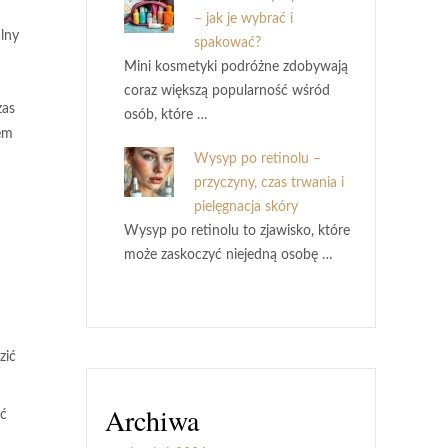
– jak je wybrać i
lny
spakować?
Mini kosmetyki podróżne zdobywają
coraz większą popularność wśród
zas
osób, które …
zem
Wysyp po retinolu –
przyczyny, czas trwania i
pielęgnacja skóry
Wysyp po retinolu to zjawisko, które
może zaskoczyć niejedną osobę …
zić
Archiwa
ać