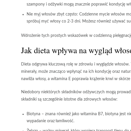
szampony i odżywki mogą znacznie poprawić kondycję w
Nie myj włosów zbyt często:
Codzienne mycie włosów może 
spróbuj myć włosy co 2-3 dni. Możesz również używać s
Wdrożenie tych prostych wskazówek w codzienną pielęgnacj
Jak dieta wpływa na wygląd wło
Dieta odgrywa kluczową rolę w zdrowiu i wyglądzie włosó
minerały
, może znacząco wpłynąć na ich kondycję oraz natu
nawilża włosy, a witamina E poprawia krążenie krwi w skórze
Niedobory niektórych składników odżywczych mogą prowadzi
składniki są szczególnie istotne dla zdrowych włosów:
Biotyna
– znana również jako witamina B7, biotyna jest 
wypadanie oraz łamliwość.