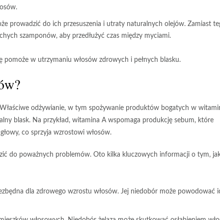
łosów.
prowadzić do ich przesuszenia i utraty naturalnych olejów. Zamiast te
uchych szamponów, aby przedłużyć czas między myciami.
ę pomoże w utrzymaniu włosów zdrowych i pełnych blasku.
sów?
w. Właściwe odżywianie, w tym spożywanie produktów bogatych w
witami
ralny blask. Na przykład, witamina A wspomaga produkcję sebum, które
 głowy, co sprzyja wzrostowi włosów.
ć do poważnych problemów. Oto kilka kluczowych informacji o tym, jak
niezbędna dla zdrowego wzrostu włosów. Jej niedobór może powodować i