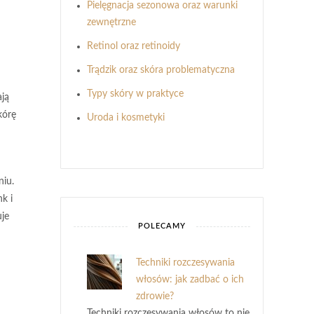
Pielęgnacja sezonowa oraz warunki
zewnętrzne
Retinol oraz retinoidy
Trądzik oraz skóra problematyczna
Typy skóry w praktyce
ają
kórę
Uroda i kosmetyki
niu.
nk
i
uje
POLECAMY
Techniki rozczesywania
włosów: jak zadbać o ich
zdrowie?
Techniki rozczesywania włosów to nie