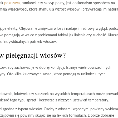
jak
pokrzywa
, rumianek czy skrzyp polny, jest doskonałym sposobem na
mają właściwości, które stymulują wzrost włosów i przywracają im natura
ące efekty. Olejowanie zmiękcza włosy i nadaje im zdrowy wygląd, podc
we pomagają w walce z problemami takimi jak linienie czy suchość. Kluc
do indywidualnych potrzeb włosów.
 w pielęgnacji włosów?
w, aby zachować je w dobrej kondycji. Istnieje wiele powszechnych
ny. Oto kilka kluczowych zasad, które pomogą w uniknięciu tych
stownic, lokówek czy suszarek na wysokich temperaturach może prowad
niczać tego typu sprzęt i korzystać z niższych ustawień temperatury.
i zgodne z typem włosów. Osoby z włosami kręconymi powinny wybier
czającymi się powinny skupić się na lekkich formułach. Dobrze dobrane