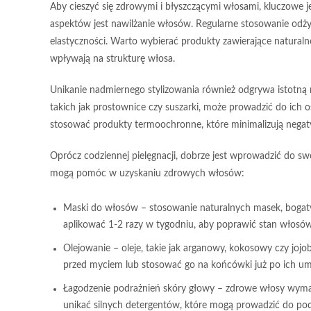
Aby cieszyć się
zdrowymi i błyszczącymi włosami
, kluczowe 
aspektów jest
nawilżanie
włosów. Regularne stosowanie odży
elastyczności. Warto wybierać produkty zawierające naturalne 
wpływają na strukturę włosa.
Unikanie nadmiernego stylizowania również odgrywa istotną 
takich jak prostownice czy suszarki, może prowadzić do ich os
stosować
produkty termoochronne
, które minimalizują negat
Oprócz codziennej pielęgnacji, dobrze jest wprowadzić do swo
mogą pomóc w uzyskaniu zdrowych włosów:
Maski do włosów
– stosowanie naturalnych masek, bogaty
aplikować 1-2 razy w tygodniu, aby poprawić stan włosów
Olejowanie
– oleje, takie jak arganowy, kokosowy czy jojob
przed myciem lub stosować go na końcówki już po ich um
Łagodzenie podrażnień skóry głowy
– zdrowe włosy wymag
unikać silnych detergentów, które mogą prowadzić do pod