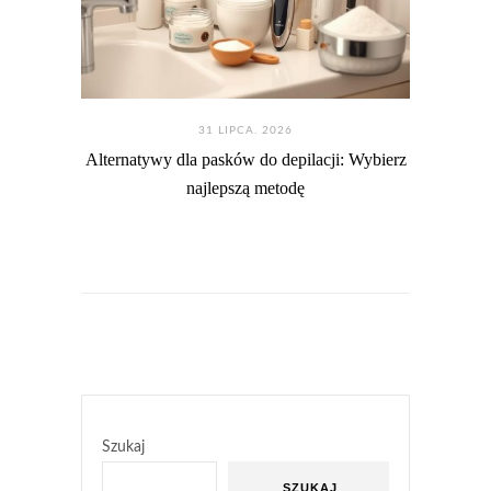
31 LIPCA. 2026
Alternatywy dla pasków do depilacji: Wybierz
najlepszą metodę
Szukaj
SZUKAJ