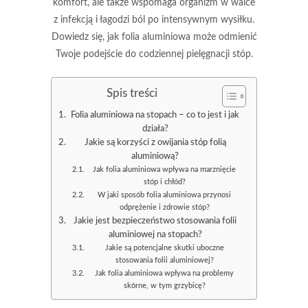
komfort, ale także wspomaga organizm w walce
z infekcją i łagodzi ból po intensywnym wysiłku.
Dowiedz się, jak folia aluminiowa może odmienić
Twoje podejście do codziennej pielęgnacji stóp.
Spis treści
Folia aluminiowa na stopach – co to jest i jak
działa?
Jakie są korzyści z owijania stóp folią
aluminiową?
Jak folia aluminiowa wpływa na marznięcie
stóp i chłód?
W jaki sposób folia aluminiowa przynosi
odprężenie i zdrowie stóp?
Jakie jest bezpieczeństwo stosowania folii
aluminiowej na stopach?
Jakie są potencjalne skutki uboczne
stosowania folii aluminiowej?
Jak folia aluminiowa wpływa na problemy
skórne, w tym grzybicę?