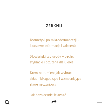
ZERKNIJ
Kosmetyki po mikrodermabrazji –
kluczowe informacje i zalecenia
Słowiański typ urody – cechy,
stylizacje i biżuteria dla Ciebie
Krem na rumień: jak wybrać
składniki łagodzące i wzmacniające
skórę naczyniową
Jak bezpiecznie ściągnąć
doczepiane rzęsy? Praktyczne
porady