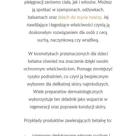
pielęgnacji zarówno ciała, jak i włosów. Możesz
ją spotkać w
szamponach
,
odżywkach
,
balsamach
oraz
żelach do mycia twarzy
. Jej
nawilżające
i
łagodzące
właściwości czynią ją
doskonałym rozwiązaniem dla osób z cerą
suchą
,
naczynkową
czy
wrażliwą
.
W kosmetykach przeznaczonych dla dzieci
betaina
również ma znaczenie dzięki swoim
ochronnym właściwościom
. Pomaga zmniejszyć
ryzyko podrażnień, co czyni ją bezpiecznym
wyborem dla delikatnej skóry najmłodszych.
Wiele preparatów dermatologicznych
wykorzystuje ten składnik jako wsparcie w
regeneracji
oraz
poprawie kondycji skóry
.
Przykłady produktów zawierających betainę to:
szampony dedykowane włosom suchym i