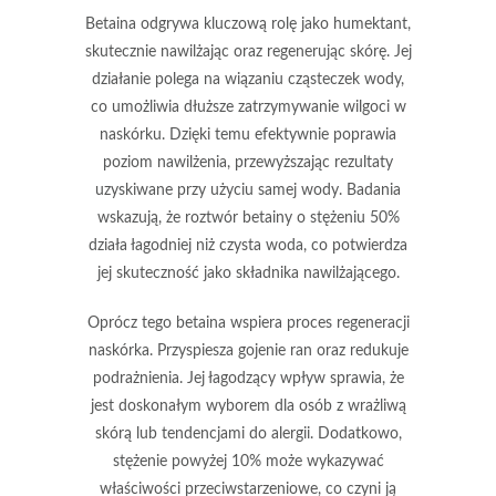
Betaina
odgrywa kluczową rolę jako
humektant
,
skutecznie nawilżając oraz regenerując skórę. Jej
działanie polega na wiązaniu cząsteczek wody,
co umożliwia dłuższe zatrzymywanie wilgoci w
naskórku. Dzięki temu efektywnie poprawia
poziom nawilżenia, przewyższając rezultaty
uzyskiwane przy użyciu samej wody. Badania
wskazują, że roztwór betainy o stężeniu 50%
działa łagodniej niż czysta woda, co potwierdza
jej skuteczność jako składnika nawilżającego.
Oprócz tego
betaina
wspiera proces regeneracji
naskórka. Przyspiesza gojenie ran oraz redukuje
podrażnienia. Jej łagodzący wpływ sprawia, że
jest doskonałym wyborem dla osób z wrażliwą
skórą lub tendencjami do alergii. Dodatkowo,
stężenie powyżej 10% może wykazywać
właściwości przeciwstarzeniowe, co czyni ją