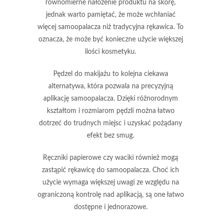
równomierne nałożenie produktu na skórę,
jednak warto pamiętać, że
może wchłaniać
więcej samoopalacza
niż tradycyjna rękawica. To
oznacza, że
może być konieczne użycie większej
ilości kosmetyku
.
Pędzel do makijażu
to kolejna ciekawa
alternatywa, która pozwala na
precyzyjną
aplikację samoopalacza
. Dzięki różnorodnym
kształtom i rozmiarom pędzli można łatwo
dotrzeć do trudnych miejsc i uzyskać pożądany
efekt bez smug.
Ręczniki papierowe
czy
waciki
również mogą
zastąpić rękawicę do samoopalacza. Choć ich
użycie wymaga większej uwagi ze względu na
ograniczoną kontrolę nad aplikacją, są one
łatwo
dostępne
i
jednorazowe
.